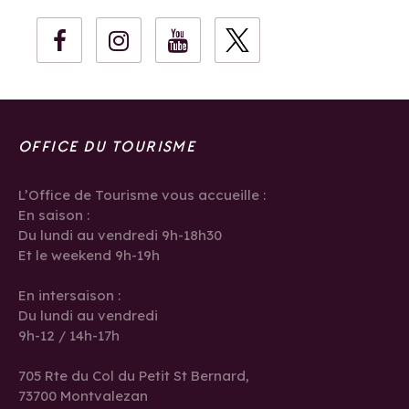
OFFICE DU TOURISME
L’Office de Tourisme vous accueille :
En saison :
Du lundi au vendredi 9h-18h30
Et le weekend 9h-19h
En intersaison :
Du lundi au vendredi
9h-12 / 14h-17h
705 Rte du Col du Petit St Bernard,
73700 Montvalezan