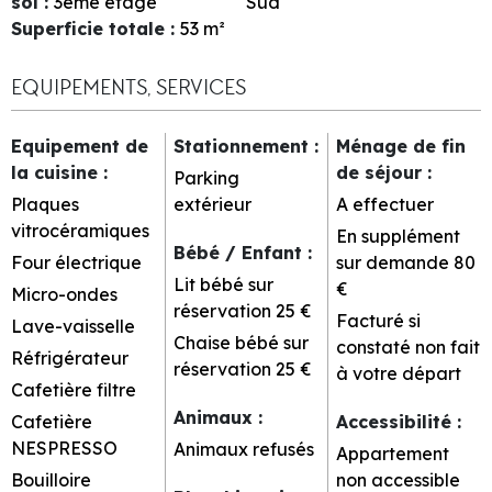
sol
:
3ème étage
Sud
Superficie totale
:
53
m²
EQUIPEMENTS, SERVICES
Equipement de
Stationnement
:
Ménage de fin
la cuisine
:
de séjour
:
Parking
Plaques
extérieur
A effectuer
vitrocéramiques
En supplément
Bébé / Enfant
:
Four électrique
sur demande
80
Lit bébé sur
€
Micro-ondes
réservation
25 €
Facturé si
Lave-vaisselle
Chaise bébé sur
constaté non fait
Réfrigérateur
réservation
25 €
à votre départ
Cafetière filtre
Animaux
:
Cafetière
Accessibilité
:
NESPRESSO
Animaux refusés
Appartement
Bouilloire
non accessible