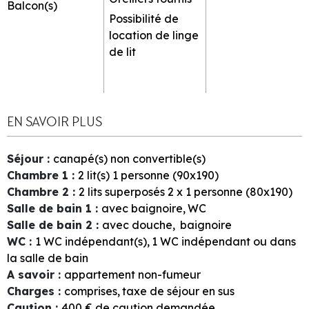
Balcon(s)
Possibilité de
location de linge
de lit
EN SAVOIR PLUS
Séjour
:
canapé(s) non convertible(s)
Chambre 1
:
2
lit(s) 1 personne (90x190)
Chambre 2
:
2
lits superposés 2 x 1 personne (80x190)
Salle de bain 1
:
avec
baignoire
WC
Salle de bain 2
:
avec
douche
baignoire
WC
:
1
WC indépendant(s)
1
WC indépendant ou dans
la salle de bain
A savoir
:
appartement non-fumeur
Charges
:
comprises
taxe de séjour en sus
Caution
:
400
€ de caution demandée