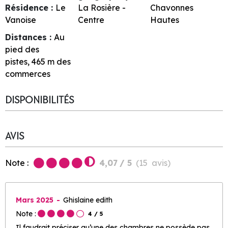
Résidence :
Le
La Rosière -
Chavonnes
Vanoise
Centre
Hautes
Distances :
Au
pied des
pistes
465
m des
commerces
DISPONIBILITÉS
AVIS
Note :
4,07
/ 5
(
15
avis
)
Mars 2025
Ghislaine edith
Note :
4
/ 5
Il faudrait préciser qu’une des chambres ne possède pas