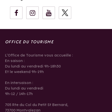
OFFICE DU TOURISME
L’Office de Tourisme vous accueille :
En saison :
Du lundi au vendredi 9h-18h30
Et le weekend 9h-19h
En intersaison :
Du lundi au vendredi
9h-12 / 14h-17h
705 Rte du Col du Petit St Bernard,
73700 Montvalezan