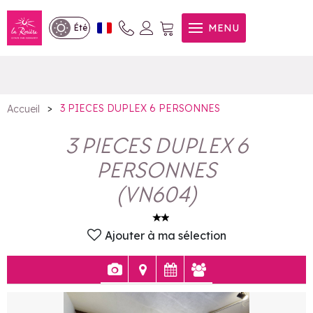
3 PIECES DUPLEX 6
MENU
Été
PERSONNES
>
3 PIECES DUPLEX 6 PERSONNES
Accueil
3 PIECES DUPLEX 6
PERSONNES
(
VN604
)
Ajouter à ma sélection