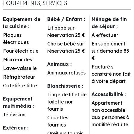
EQUIPEMENTS, SERVICES
Equipement de
Bébé / Enfant
:
Ménage de fin
la cuisine
:
de séjour
:
Lit bébé sur
Plaques
réservation
25 €
A effectuer
électriques
Chaise bébé sur
En supplément
Four électrique
réservation
25 €
sur demande
85
€
Micro-ondes
Animaux
:
Facturé si
Lave-vaisselle
Animaux refusés
constaté non fait
Réfrigérateur
à votre départ
Cafetière filtre
Blanchisserie
:
Accessibilité
:
Linge de lit et de
Equipement
toilette non
Appartement
multimédia
:
fournis
non accessible
Télévision
aux personnes à
Couettes
mobilité réduite
fournies
Extérieur
:
Oreillers fournis