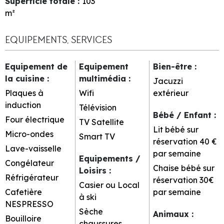
Superficie totale
:
103
m²
EQUIPEMENTS, SERVICES
Equipement de
Equipement
Bien-être
:
la cuisine
:
multimédia
:
Jacuzzi
Plaques à
Wifi
extérieur
induction
Télévision
Bébé / Enfant
:
Four électrique
TV Satellite
Lit bébé sur
Micro-ondes
Smart TV
réservation
40 €
Lave-vaisselle
par semaine
Equipements /
Congélateur
Chaise bébé sur
Loisirs
:
Réfrigérateur
réservation
30€
Casier ou Local
Cafetière
par semaine
à ski
NESPRESSO
Sèche
Animaux
:
Bouilloire
chaussures