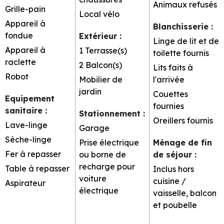
Animaux refusés
Grille-pain
Local vélo
Appareil à
Blanchisserie
:
fondue
Extérieur
:
Linge de lit et de
Appareil à
1
Terrasse(s)
toilette fournis
raclette
2
Balcon(s)
Lits faits à
Robot
Mobilier de
l'arrivée
jardin
Couettes
Equipement
fournies
sanitaire
:
Stationnement
:
Oreillers fournis
Lave-linge
Garage
Sèche-linge
Prise électrique
Ménage de fin
Fer à repasser
ou borne de
de séjour
:
recharge pour
Table à repasser
Inclus hors
voiture
cuisine /
Aspirateur
électrique
vaisselle, balcon
et poubelle