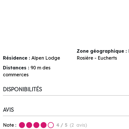
Zone géographique :
Résidence :
Alpen Lodge
Rosière - Eucherts
Distances :
90
m des
commerces
DISPONIBILITÉS
AVIS
Note :
4
/ 5
(
2
avis
)