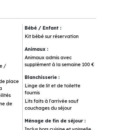
Bébé / Enfant
:
Kit bébé sur réservation
Animaux
:
Animaux admis avec
supplément à la semaine
100 €
e /
Blanchisserie
:
 de place
Linge de lit et de toilette
a
fournis
lités
Lits faits à l'arrivée sauf
rne de
couchages du séjour
Ménage de fin de séjour
:
Inclus hors cuisine et vaisselle