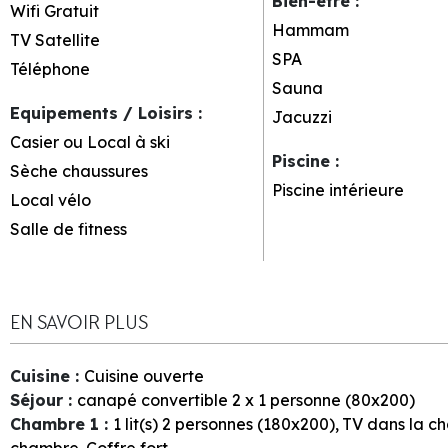
Bien-être
:
Wifi Gratuit
Hammam
TV Satellite
SPA
Téléphone
Sauna
Equipements / Loisirs
:
Jacuzzi
Casier ou Local à ski
Piscine
:
Sèche chaussures
Piscine intérieure
Local vélo
Salle de fitness
EN SAVOIR PLUS
Cuisine
:
Cuisine ouverte
Séjour
:
canapé convertible 2 x 1 personne (80x200)
Chambre 1
:
1
lit(s) 2 personnes (180x200)
TV dans la c
chambre
Coffre fort