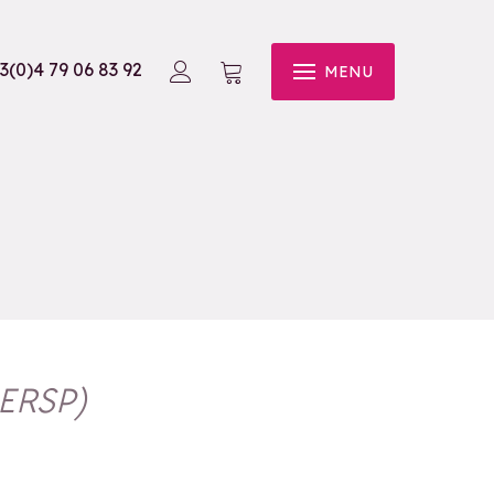
3(0)4 79 06 83 92
MENU
ERSP
)