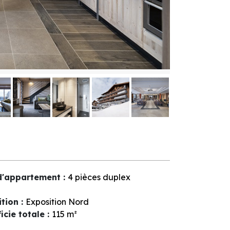
d'appartement
:
4 pièces duplex
ition
:
Exposition Nord
icie totale
:
115
m²