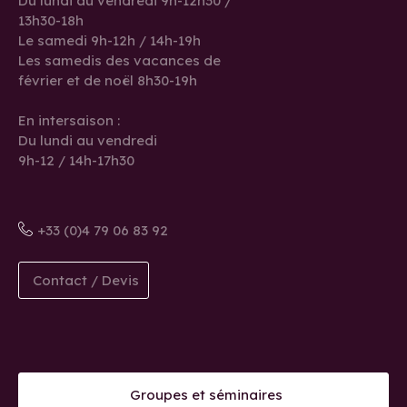
Du lundi au vendredi 9h-12h30 /
13h30-18h
Le samedi 9h-12h / 14h-19h
Les samedis des vacances de
février et de noël 8h30-19h
En intersaison :
Du lundi au vendredi
9h-12 / 14h-17h30
+33 (0)4 79 06 83 92
Contact / Devis
Groupes et séminaires