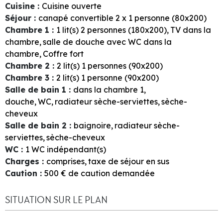
Cuisine
:
Cuisine ouverte
Séjour
:
canapé convertible 2 x 1 personne (80x200)
Chambre 1
:
1
lit(s) 2 personnes (180x200)
TV dans la
chambre
salle de douche avec WC dans la
chambre
Coffre fort
Chambre 2
:
2
lit(s) 1 personnes (90x200)
Chambre 3
:
2
lit(s) 1 personne (90x200)
Salle de bain 1
:
dans la chambre
1
douche
WC
radiateur sèche-serviettes
sèche-
cheveux
Salle de bain 2
:
baignoire
radiateur sèche-
serviettes
sèche-cheveux
WC
:
1
WC indépendant(s)
Charges
:
comprises
taxe de séjour en sus
Caution
:
500
€ de caution demandée
SITUATION SUR LE PLAN