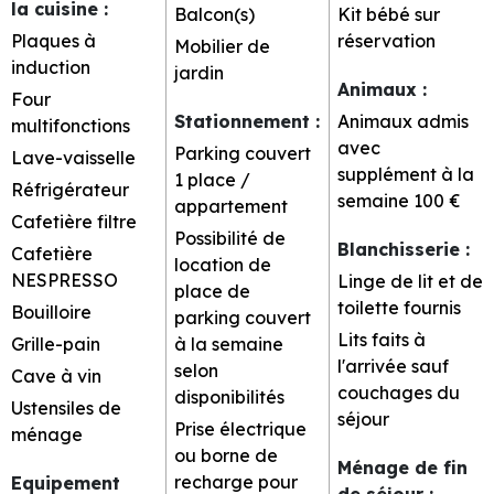
la cuisine
:
Balcon(s)
Kit bébé sur
Plaques à
réservation
Mobilier de
induction
jardin
Animaux
:
Four
Stationnement
:
Animaux admis
multifonctions
avec
Parking couvert
Lave-vaisselle
supplément à la
1 place /
Réfrigérateur
semaine
100 €
appartement
Cafetière filtre
Possibilité de
Blanchisserie
:
Cafetière
location de
NESPRESSO
Linge de lit et de
place de
toilette fournis
Bouilloire
parking couvert
Lits faits à
Grille-pain
à la semaine
l'arrivée sauf
selon
Cave à vin
couchages du
disponibilités
Ustensiles de
séjour
Prise électrique
ménage
ou borne de
Ménage de fin
recharge pour
Equipement
de séjour
: