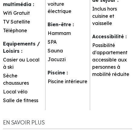
voiture
multimédia
:
Inclus hors
électrique
Wifi Gratuit
cuisine et
TV Satellite
vaisselle
Bien-être
:
Téléphone
Hammam
Accessibilité
:
SPA
Equipements /
Possibilité
Sauna
Loisirs
:
d'appartement
Jacuzzi
Casier ou Local
accessible aux
à ski
personnes à
Piscine
:
mobilité réduite
Sèche
Piscine intérieure
chaussures
Local vélo
Salle de fitness
EN SAVOIR PLUS