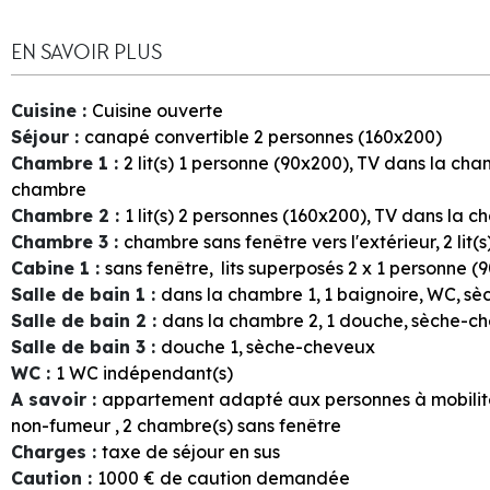
EN SAVOIR PLUS
Cuisine
:
Cuisine ouverte
Séjour
:
canapé convertible 2 personnes (160x200)
Chambre 1
:
2
lit(s) 1 personne (90x200)
TV dans la cha
chambre
Chambre 2
:
1
lit(s) 2 personnes (160x200)
TV dans la c
Chambre 3
:
chambre sans fenêtre vers l'extérieur
2
lit(
Cabine 1
:
sans fenêtre
lits superposés 2 x 1 personne (
Salle de bain 1
:
dans la chambre
1
1
baignoire
WC
sè
Salle de bain 2
:
dans la chambre
2
1
douche
sèche-c
Salle de bain 3
:
douche
1
sèche-cheveux
WC
:
1
WC indépendant(s)
A savoir
:
appartement adapté aux personnes à mobilit
non-fumeur
2
chambre(s) sans fenêtre
Charges
:
taxe de séjour en sus
Caution
:
1000
€ de caution demandée