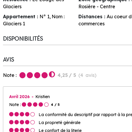
Glaciers
Rosière - Centre
Appartement :
N°
1
Nom :
Distances :
Au coeur d
Glaciers 1
commerces
DISPONIBILITÉS
AVIS
Note :
4,25
/ 5
(
4
avis
)
Avril 2026
Kristien
Note :
4
/ 5
La conformité du descriptif par rapport à la pr
La propreté générale
Le confort de la literie