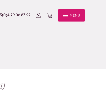
3(0)4 79 06 83 92
MENU
1
)