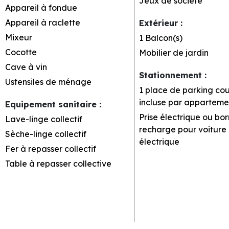
Jeux de société
Appareil à fondue
Appareil à raclette
Extérieur
:
Mixeur
1
Balcon(s)
Cocotte
Mobilier de jardin
Cave à vin
Stationnement
:
Ustensiles de ménage
1 place de parking co
incluse par apparteme
Equipement sanitaire
:
Prise électrique ou bo
Lave-linge collectif
recharge pour voiture
Sèche-linge collectif
électrique
Fer à repasser collectif
Table à repasser collective