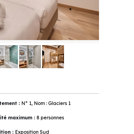
tement
:
N°
1
Nom :
Glaciers 1
ité maximum
:
8 personnes
ition
:
Exposition Sud