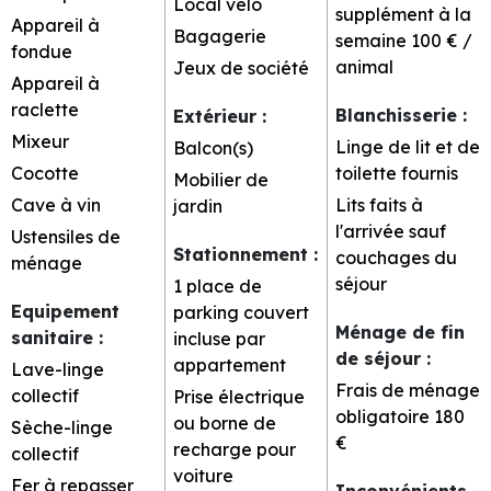
Local vélo
supplément à la
Appareil à
Bagagerie
semaine
100 € /
fondue
animal
Jeux de société
Appareil à
raclette
Blanchisserie
:
Extérieur
:
Mixeur
Linge de lit et de
Balcon(s)
Cocotte
toilette fournis
Mobilier de
Cave à vin
Lits faits à
jardin
l'arrivée sauf
Ustensiles de
Stationnement
:
couchages du
ménage
séjour
1 place de
Equipement
parking couvert
Ménage de fin
sanitaire
:
incluse par
de séjour
:
appartement
Lave-linge
Frais de ménage
collectif
Prise électrique
obligatoire
180
ou borne de
Sèche-linge
€
recharge pour
collectif
voiture
Fer à repasser
Inconvénients