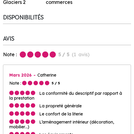
Glaciers 2
commerces
DISPONIBILITÉS
AVIS
Note :
5
/ 5
(
1
avis
)
Mars 2026
Catherine
Note :
5
/ 5
La conformité du descriptif par rapport à
la prestation
La propreté générale
Le confort de la literie
L’aménagement intérieur (décoration,
mobilier…)