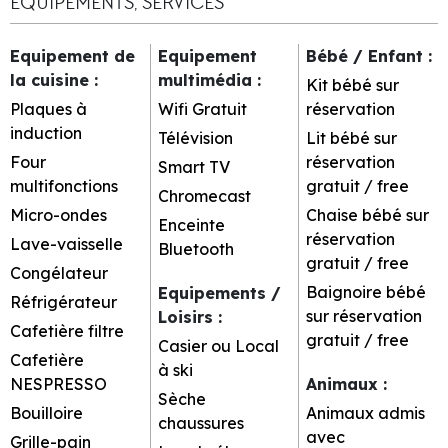
EQUIPEMENTS, SERVICES
Equipement de
Equipement
Bébé / Enfant
:
la cuisine
:
multimédia
:
Kit bébé sur
Plaques à
Wifi Gratuit
réservation
induction
Télévision
Lit bébé sur
Four
réservation
Smart TV
multifonctions
gratuit / free
Chromecast
Micro-ondes
Chaise bébé sur
Enceinte
réservation
Lave-vaisselle
Bluetooth
gratuit / free
Congélateur
Baignoire bébé
Equipements /
Réfrigérateur
sur réservation
Loisirs
:
Cafetière filtre
gratuit / free
Casier ou Local
Cafetière
à ski
NESPRESSO
Animaux
:
Sèche
Bouilloire
Animaux admis
chaussures
avec
Grille-pain