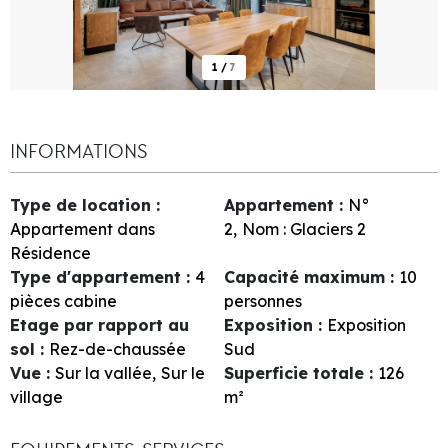
1
/
7
INFORMATIONS
Type de location
:
Appartement
:
N°
Appartement dans
2
Nom :
Glaciers 2
Résidence
Type d'appartement
:
4
Capacité maximum
:
10
pièces cabine
personnes
Etage par rapport au
Exposition
:
Exposition
sol
:
Rez-de-chaussée
Sud
Vue
:
Sur la vallée
Sur le
Superficie totale
:
126
village
m²