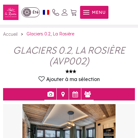
Glaciers 0.2, La Rosière
MENU
Été
>
Glaciers 0.2, La Rosière
Accueil
GLACIERS 0.2, LA ROSIÈRE
(
AVP002
)
Ajouter à ma sélection