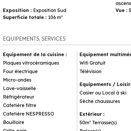
ascens
Exposition
:
Exposition Sud
Vue
:
S
Superficie totale
:
106
m²
EQUIPEMENTS, SERVICES
Equipement de la cuisine
:
Equipement multimé
Plaques vitrocéramiques
Wifi Gratuit
Four électrique
Télévision
Micro-ondes
Equipements / Loisi
Lave-vaisselle
Casier ou Local à ski
Réfrigérateur
Sèche chaussures
Cafetière filtre
Cafetière NESPRESSO
Extérieur
:
Bouilloire
50m²
Terrasse(s)
Grille-pain
Balcon(s)