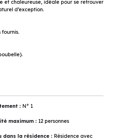
ste et chaleureuse, idéale pour se retrouver
turel d’exception.
 fournis.
poubelle).
tement
:
N°
1
ité maximum
:
12 personnes
u dans la résidence
:
Résidence avec