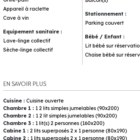
Appareil à raclette
Stationnement
:
Cave à vin
Parking couvert
Equipement sanitaire
:
Bébé / Enfant
:
Lave-linge collectif
Lit bébé sur réservatio
Sèche-linge collectif
Chaise bébé sur réserv
EN SAVOIR PLUS
Cuisine
:
Cuisine ouverte
Chambre 1
:
1
2 lits simples jumelables (90x200)
Chambre 2
:
1
2 lit simples jumelables (90x200)
Chambre 3
:
1
lit(s) 2 personnes (160x200)
Cabine 1
:
2
lits superposés 2 x 1 personne (80x190)
Cabine 2
:
1
lits superposés 2 x 1 personne (80x190)