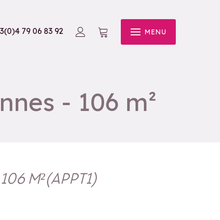
3(0)4 79 06 83 92
MENU
nnes - 106 m²
 106 M²
(
APPT1
)