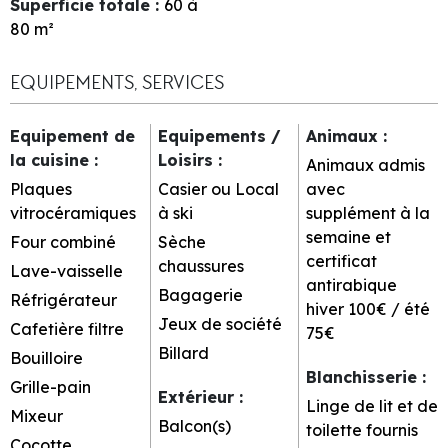
Superficie totale
:
60 à
80
m²
EQUIPEMENTS, SERVICES
Equipement de
Equipements /
Animaux
:
la cuisine
:
Loisirs
:
Animaux admis
Plaques
Casier ou Local
avec
vitrocéramiques
à ski
supplément à la
semaine et
Four combiné
Sèche
certificat
chaussures
Lave-vaisselle
antirabique
Bagagerie
Réfrigérateur
hiver 100€ / été
Jeux de société
Cafetière filtre
75€
Billard
Bouilloire
Blanchisserie
:
Grille-pain
Extérieur
:
Linge de lit et de
Mixeur
Balcon(s)
toilette fournis
Cocotte