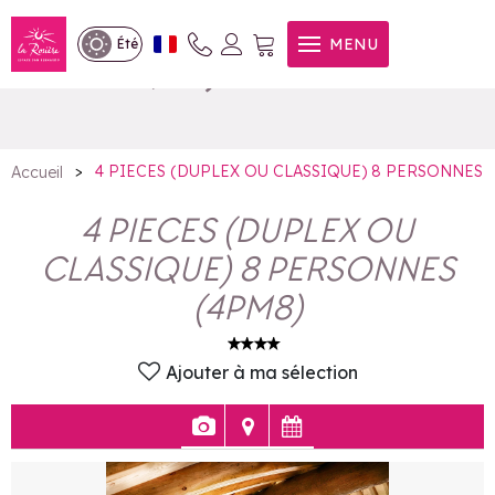
4 PIECES (DUPLEX OU
MENU
Été
CLASSIQUE) 8 PERSONNES
>
4 PIECES (DUPLEX OU CLASSIQUE) 8 PERSONNES
Accueil
4 PIECES (DUPLEX OU
CLASSIQUE) 8 PERSONNES
(
4PM8
)
Ajouter à ma sélection