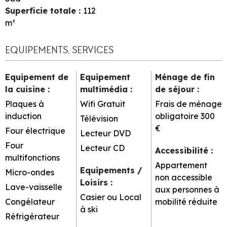
Superficie totale
:
112
m²
EQUIPEMENTS, SERVICES
Equipement de
Equipement
Ménage de fin
la cuisine
:
multimédia
:
de séjour
:
Plaques à
Wifi Gratuit
Frais de ménage
induction
obligatoire
300
Télévision
€
Four électrique
Lecteur DVD
Four
Lecteur CD
Accessibilité
:
multifonctions
Appartement
Equipements /
Micro-ondes
non accessible
Loisirs
:
Lave-vaisselle
aux personnes à
Casier ou Local
Congélateur
mobilité réduite
à ski
Réfrigérateur