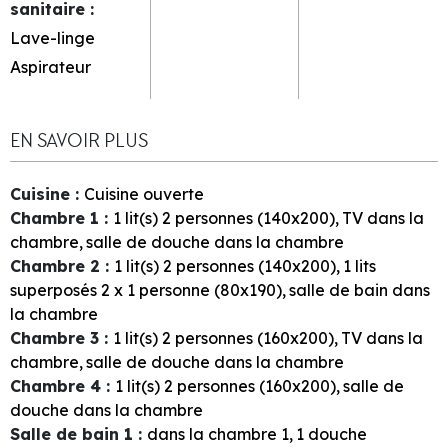
sanitaire
:
Lave-linge
Aspirateur
EN SAVOIR PLUS
Cuisine
:
Cuisine ouverte
Chambre 1
:
1
lit(s) 2 personnes (140x200)
TV dans la
chambre
salle de douche dans la chambre
Chambre 2
:
1
lit(s) 2 personnes (140x200)
1
lits
superposés 2 x 1 personne (80x190)
salle de bain dans
la chambre
Chambre 3
:
1
lit(s) 2 personnes (160x200)
TV dans la
chambre
salle de douche dans la chambre
Chambre 4
:
1
lit(s) 2 personnes (160x200)
salle de
douche dans la chambre
Salle de bain 1
:
dans la chambre
1
1
douche