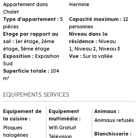
Appartement dans
Hermine
Chalet
Type d'appartement
:
5
Capacité maximum
:
12
pièces
personnes
Etage par rapport au
Niveau dans la
sol
:
1er étage
2ème
résidence
:
Niveau
étage
3ème étage
1
Niveau 2
Niveau 3
Exposition
:
Exposition
Vue
:
Sur la vallée
Sud
Superficie totale
:
104
m²
EQUIPEMENTS, SERVICES
Equipement de
Equipement
Animaux
:
la cuisine
:
multimédia
:
Animaux refusés
Plaques
Wifi Gratuit
Blanchisserie
:
halogènes
Télévision