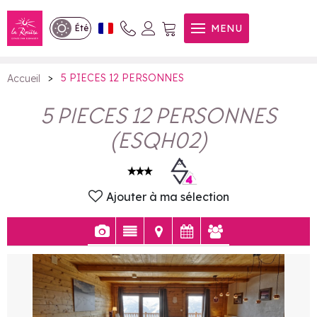
5 PIECES 12 PERSONNES
MENU
Été
>
5 PIECES 12 PERSONNES
Accueil
5 PIECES 12 PERSONNES
(
ESQH02
)
Ajouter à ma sélection