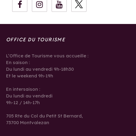
OFFICE DU TOURISME
L’Office de Tourisme vous accueille :
En saison :
Du lundi au vendredi 9h-18h30
Et le weekend 9h-19h
En intersaison :
Du lundi au vendredi
9h-12 / 14h-17h
705 Rte du Col du Petit St Bernard,
73700 Montvalezan