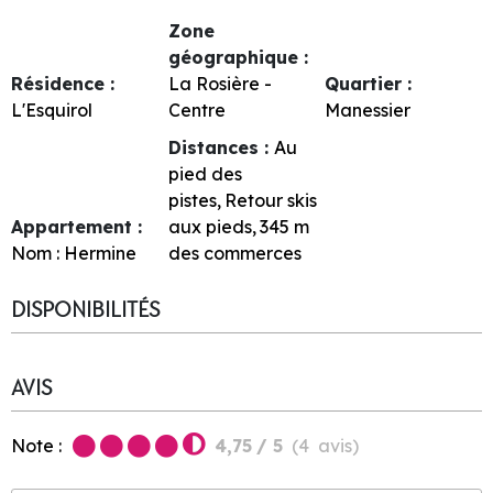
Zone
géographique :
Résidence :
La Rosière -
Quartier :
L'Esquirol
Centre
Manessier
Distances :
Au
pied des
pistes
Retour skis
Appartement :
aux pieds
345
m
Nom :
Hermine
des commerces
DISPONIBILITÉS
AVIS
Note :
4,75
/ 5
(
4
avis
)