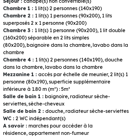
Séjour
:
canapé(s) non convertible(s)
Chambre 1
:
1
lit(s) 2 personnes (140x190)
Chambre 2
:
1
lit(s) 1 personnes (90x200)
1
lits
superposés 2 x 1 personne (90x200)
Chambre 3
:
1
lit(s) 1 personne (90x200)
1
lit double
(160x200) séparable en 2 lits simples
(80x200)
baignoire dans la chambre
lavabo dans la
chambre
Chambre 4
:
1
lit(s) 2 personnes (140x190)
douche
dans la chambre
lavabo dans la chambre
Mezzanine 1
:
accès par échelle de meunier
2
lit(s) 1
personne (80x190)
superficie supplémentaire
inférieure à 1.80 m (m²) :
5m²
Salle de bain 1
:
baignoire
radiateur sèche-
serviettes
sèche-cheveux
Salle de bain 2
:
douche
radiateur sèche-serviettes
WC
:
2
WC indépendant(s)
A savoir
:
marches pour accéder à la
résidence
appartement non-fumeur