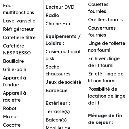
Couettes
Four
Lecteur DVD
fournies
multifonctions
Radio
Oreillers fournis
Lave-vaisselle
Chaine Hifi
Couvertures
Réfrigérateur
fournies
Equipements /
Cafetière filtre
Loisirs
:
Linge de toilette
Cafetière
non fourni
Casier ou Local
NESPRESSO
à ski
En hiver : linge
Bouilloire
de lit fourni
Sèche
Grille-pain
chaussures
En été : linge de
Appareil à
lit non fourni
Jeux de société
fondue
Possibilité de
Barbecue
Appareil à
location de linge
raclette
de lit
Extérieur
:
Robot
Terrasse(s)
Ménage de fin
Mixeur
Balcon(s)
de séjour
:
Cocotte
Mobilier de