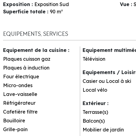
Exposition
:
Exposition Sud
Vue
:
S
Superficie totale
:
90
m²
EQUIPEMENTS, SERVICES
Equipement de la cuisine
:
Equipement multimé
Plaques cuisson gaz
Télévision
Plaques à induction
Equipements / Loisi
Four électrique
Casier ou Local à ski
Micro-ondes
Local vélo
Lave-vaisselle
Réfrigérateur
Extérieur
:
Cafetière filtre
Terrasse(s)
Bouilloire
Balcon(s)
Grille-pain
Mobilier de jardin