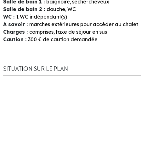
Salle de bain 1
:
baignoire
sèche-cheveux
Salle de bain 2
:
douche
WC
WC
:
1
WC indépendant(s)
A savoir
:
marches extérieures pour accéder au chalet
Charges
:
comprises
taxe de séjour en sus
Caution
:
300
€ de caution demandée
SITUATION SUR LE PLAN