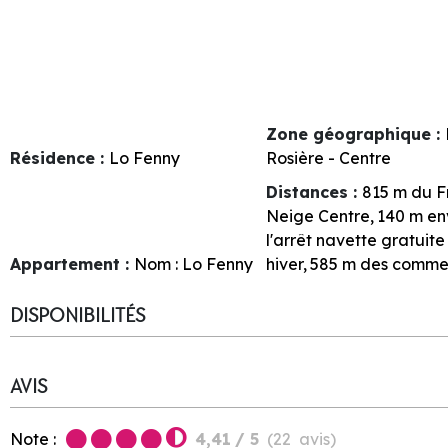
Zone géographique :
Résidence :
Lo Fenny
Rosière - Centre
Distances :
815
m du F
Neige Centre
140
m en
l'arrêt navette gratuite
Appartement :
Nom :
Lo Fenny
hiver
585
m des comme
DISPONIBILITÉS
AVIS
Note :
4,41
/ 5
(
22
avis
)