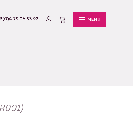
3(0)4 79 06 83 92
MENU
R001
)