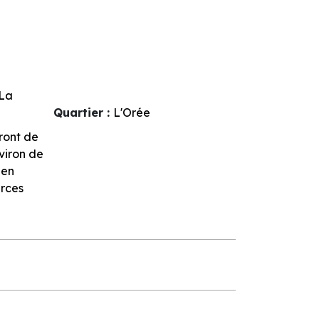
La
Quartier :
L'Orée
ront de
viron de
 en
rces