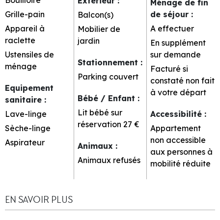
Extérieur
:
Ménage de fin
Grille-pain
de séjour
:
Balcon(s)
Appareil à
A effectuer
Mobilier de
raclette
jardin
En supplément
Ustensiles de
sur demande
Stationnement
:
ménage
Facturé si
Parking couvert
constaté non fait
Equipement
à votre départ
Bébé / Enfant
:
sanitaire
:
Lit bébé sur
Lave-linge
Accessibilité
:
réservation
27 €
Sèche-linge
Appartement
non accessible
Aspirateur
Animaux
:
aux personnes à
Animaux refusés
mobilité réduite
EN SAVOIR PLUS