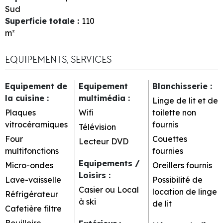
Sud
Superficie totale
:
110
m²
EQUIPEMENTS, SERVICES
Equipement de
Equipement
Blanchisserie
:
la cuisine
:
multimédia
:
Linge de lit et de
Plaques
Wifi
toilette non
vitrocéramiques
fournis
Télévision
Four
Couettes
Lecteur DVD
multifonctions
fournies
Equipements /
Micro-ondes
Oreillers fournis
Loisirs
:
Lave-vaisselle
Possibilité de
Casier ou Local
location de linge
Réfrigérateur
à ski
de lit
Cafetière filtre
Bouilloire