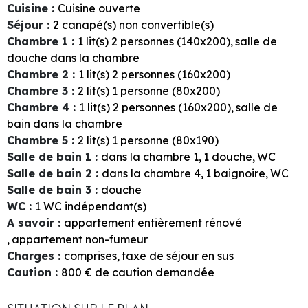
Cuisine
:
Cuisine ouverte
Séjour
:
2
canapé(s) non convertible(s)
Chambre 1
:
1
lit(s) 2 personnes (140x200)
salle de
douche dans la chambre
Chambre 2
:
1
lit(s) 2 personnes (160x200)
Chambre 3
:
2
lit(s) 1 personne (80x200)
Chambre 4
:
1
lit(s) 2 personnes (160x200)
salle de
bain dans la chambre
Chambre 5
:
2
lit(s) 1 personne (80x190)
Salle de bain 1
:
dans la chambre
1
1
douche
WC
Salle de bain 2
:
dans la chambre
4
1
baignoire
WC
Salle de bain 3
:
douche
WC
:
1
WC indépendant(s)
A savoir
:
appartement entièrement rénové
appartement non-fumeur
Charges
:
comprises
taxe de séjour en sus
Caution
:
800
€ de caution demandée