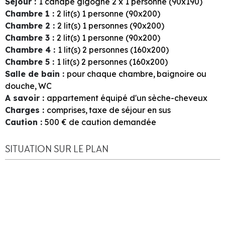
Séjour
:
1
canapé gigogne 2 x 1 personne (90x190)
Chambre 1
:
2
lit(s) 1 personne (90x200)
Chambre 2
:
2
lit(s) 1 personnes (90x200)
Chambre 3
:
2
lit(s) 1 personne (90x200)
Chambre 4
:
1
lit(s) 2 personnes (160x200)
Chambre 5
:
1
lit(s) 2 personnes (160x200)
Salle de bain
:
pour chaque chambre
baignoire ou
douche
WC
A savoir
:
appartement équipé d'un sèche-cheveux
Charges
:
comprises
taxe de séjour en sus
Caution
:
500
€ de caution demandée
SITUATION SUR LE PLAN