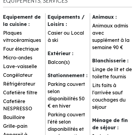
EQUIPEMENTS, SERVICES
Equipement de
Equipements /
Animaux
:
la cuisine
:
Loisirs
:
Animaux admis
Plaques
Casier ou Local
avec
vitrocéramiques
à ski
supplément à la
semaine
90 €
Four électrique
Extérieur
:
Micro-ondes
Blanchisserie
:
Balcon(s)
Lave-vaisselle
Linge de lit et de
Congélateur
Stationnement
:
toilette fournis
Réfrigérateur
Parking couvert
Lits faits à
selon
Cafetière filtre
l'arrivée sauf
disponibilités
50
couchages du
Cafetière
€ en hiver
séjour
NESPRESSO
Parking couvert
Bouilloire
Ménage de fin
l'été selon
Grille-pain
de séjour
:
disponibilités et
Appareil à