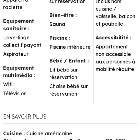
sur réservation
Inclus hors
raclette
cuisine /
Bien-être
:
vaisselle, balcon
Equipement
et poubelle
Sauna
sanitaire
:
Lave-linge
Accessibilité
:
Piscine
:
collectif payant
Appartement
Piscine intérieure
Aspirateur
non accessible
Bébé / Enfant
:
aux personnes à
Equipement
mobilité réduite
Lit bébé sur
multimédia
:
réservation
Wifi
Chaise bébé sur
Télévision
réservation
EN SAVOIR PLUS
Cuisine
:
Cuisine américaine