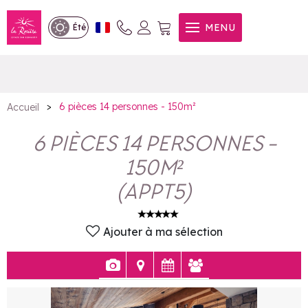
6 pièces 14 personnes -
MENU
Été
150m²
>
6 pièces 14 personnes - 150m²
Accueil
6 PIÈCES 14 PERSONNES -
150M²
(
APPT5
)
Ajouter à ma sélection