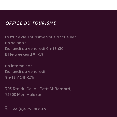
OFFICE DU TOURISME
L’Office de Tourisme vous accueille :
En saison :
Du lundi au vendredi 9h-18h30
Et le weekend 9h-19h
En intersaison :
Du lundi au vendredi
9h-12 / 14h-17h
705 Rte du Col du Petit St Bernard,
73700 Montvalezan
+33 (0)4 79 06 80 51