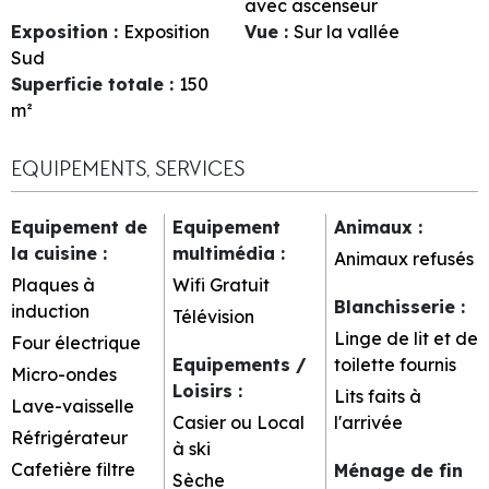
avec ascenseur
Exposition
:
Exposition
Vue
:
Sur la vallée
Sud
Superficie totale
:
150
m²
EQUIPEMENTS, SERVICES
Equipement de
Equipement
Animaux
:
la cuisine
:
multimédia
:
Animaux refusés
Plaques à
Wifi Gratuit
Blanchisserie
:
induction
Télévision
Linge de lit et de
Four électrique
Equipements /
toilette fournis
Micro-ondes
Loisirs
:
Lits faits à
Lave-vaisselle
Casier ou Local
l'arrivée
Réfrigérateur
à ski
Cafetière filtre
Ménage de fin
Sèche