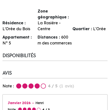
Zone
géographique :
Résidence :
La Rosière -
L'Orée du Bois
Centre
Quartier :
L'Orée
Appartement :
Distances :
600
N°
5
m des commerces
DISPONIBILITÉS
AVIS
Note :
4
/ 5
(
1
avis
)
Janvier 2026
Henri
Note :
4
/ 5