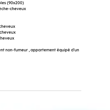
ples (90x200)
èche-cheveux
cheveux
-cheveux
cheveux
nt non-fumeur
appartement équipé d'un