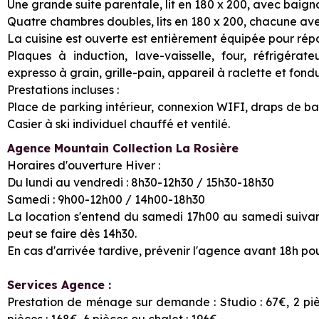
Une grande suite parentale, lit en 180 x 200, avec baig
Quatre chambres doubles, lits en 180 x 200, chacune av
La cuisine est ouverte est entièrement équipée pour répo
Plaques à induction, lave-vaisselle, four, réfrigérat
expresso à grain, grille-pain, appareil à raclette et fondu
Prestations incluses :
Place de parking intérieur, connexion WIFI, draps de bain,
Casier à ski individuel chauffé et ventilé.
Agence Mountain Collection La Rosière
Horaires d'ouverture Hiver :
Du lundi au vendredi : 8h30-12h30 / 15h30-18h30
Samedi : 9h00-12h00 / 14h00-18h30
La location s'entend du samedi 17h00 au samedi suivant
peut se faire dès 14h30.
En cas d'arrivée tardive, prévenir l'agence avant 18h pour
Services Agence :
Prestation de ménage sur demande : Studio : 67€, 2 pièce
pièces : 168€, 6 pièces ou chalet : 196€.