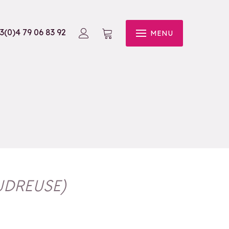
3(0)4 79 06 83 92
MENU
DREUSE
)