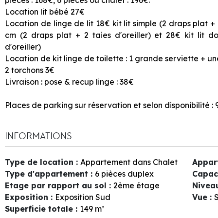
Location lit bébé 27€
Location de linge de lit 18€ kit lit simple (2 draps plat + 
cm (2 draps plat + 2 taies d'oreiller) et 28€ kit lit 
d'oreiller)
Location de kit linge de toilette : 1 grande serviette + u
2 torchons 3€
Livraison : pose & recup linge : 38€
Places de parking sur réservation et selon disponibilité :
INFORMATIONS
Type de location
:
Appartement dans Chalet
Appar
Type d'appartement
:
6 pièces duplex
Capac
Etage par rapport au sol
:
2ème étage
Nivea
Exposition
:
Exposition Sud
Vue
:
S
Superficie totale
:
149
m²