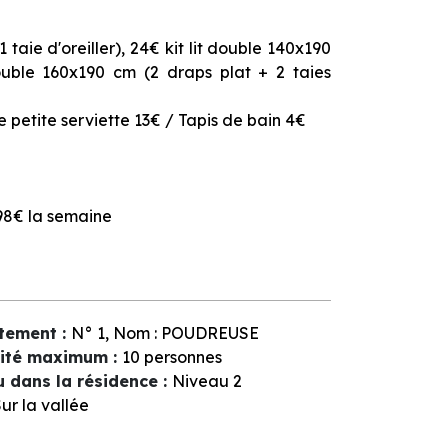
1 taie d'oreiller), 24€ kit lit double 140x190
double 160x190 cm (2 draps plat + 2 taies
ne petite serviette 13€ / Tapis de bain 4€
 98€ la semaine
tement
:
N°
1
Nom :
POUDREUSE
ité maximum
:
10 personnes
u dans la résidence
:
Niveau 2
ur la vallée