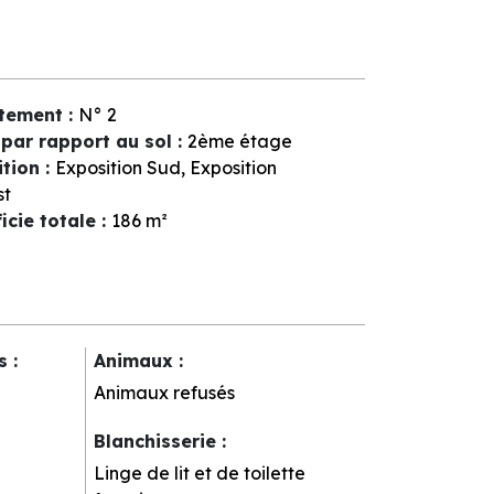
tement
:
N°
2
par rapport au sol
:
2ème étage
ition
:
Exposition Sud
Exposition
st
icie totale
:
186
m²
rs
:
Animaux
:
Animaux refusés
Blanchisserie
:
Linge de lit et de toilette