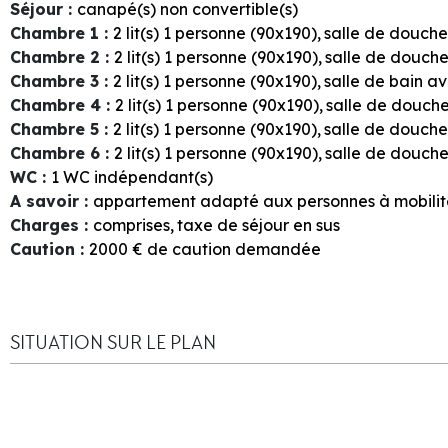
Séjour
:
canapé(s) non convertible(s)
Chambre 1
:
2
lit(s) 1 personne (90x190)
salle de douch
Chambre 2
:
2
lit(s) 1 personne (90x190)
salle de douch
Chambre 3
:
2
lit(s) 1 personne (90x190)
salle de bain 
Chambre 4
:
2
lit(s) 1 personne (90x190)
salle de douch
Chambre 5
:
2
lit(s) 1 personne (90x190)
salle de douch
Chambre 6
:
2
lit(s) 1 personne (90x190)
salle de douch
WC
:
1
WC indépendant(s)
A savoir
:
appartement adapté aux personnes à mobilit
Charges
:
comprises
taxe de séjour en sus
Caution
:
2000
€ de caution demandée
SITUATION SUR LE PLAN