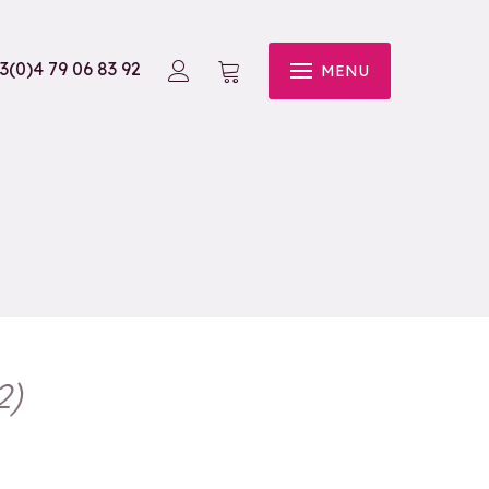
3(0)4 79 06 83 92
MENU
2
)