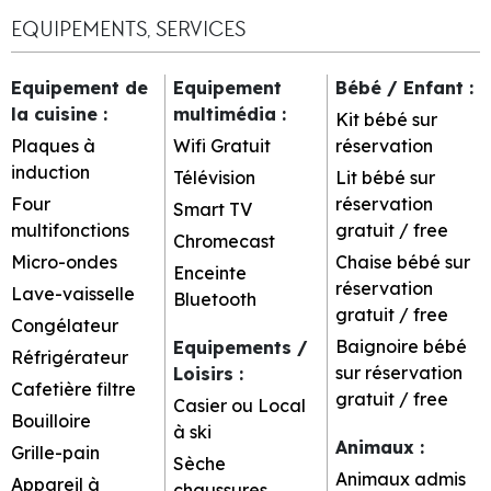
EQUIPEMENTS, SERVICES
Equipement de
Equipement
Bébé / Enfant
:
la cuisine
:
multimédia
:
Kit bébé sur
Plaques à
Wifi Gratuit
réservation
induction
Télévision
Lit bébé sur
Four
réservation
Smart TV
multifonctions
gratuit / free
Chromecast
Micro-ondes
Chaise bébé sur
Enceinte
réservation
Lave-vaisselle
Bluetooth
gratuit / free
Congélateur
Baignoire bébé
Equipements /
Réfrigérateur
sur réservation
Loisirs
:
Cafetière filtre
gratuit / free
Casier ou Local
Bouilloire
à ski
Animaux
:
Grille-pain
Sèche
Animaux admis
Appareil à
chaussures