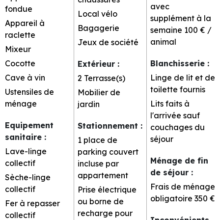
avec
fondue
Local vélo
supplément à la
Appareil à
Bagagerie
semaine
100 € /
raclette
animal
Jeux de société
Mixeur
Cocotte
Blanchisserie
:
Extérieur
:
Cave à vin
Linge de lit et de
2
Terrasse(s)
toilette fournis
Ustensiles de
Mobilier de
ménage
Lits faits à
jardin
l'arrivée sauf
Equipement
Stationnement
:
couchages du
sanitaire
:
séjour
1 place de
Lave-linge
parking couvert
Ménage de fin
collectif
incluse par
de séjour
:
appartement
Sèche-linge
Frais de ménage
collectif
Prise électrique
obligatoire
350 €
ou borne de
Fer à repasser
recharge pour
collectif
Inconvénients