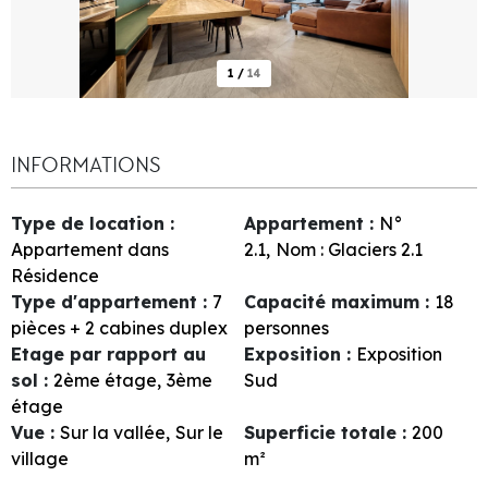
1
/
14
INFORMATIONS
Type de location
:
Appartement
:
N°
Appartement dans
2.1
Nom :
Glaciers 2.1
Résidence
Type d'appartement
:
7
Capacité maximum
:
18
pièces + 2 cabines duplex
personnes
Etage par rapport au
Exposition
:
Exposition
sol
:
2ème étage
3ème
Sud
étage
Vue
:
Sur la vallée
Sur le
Superficie totale
:
200
village
m²