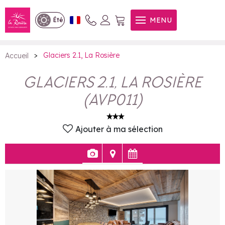
Glaciers 2.1, La Rosière
MENU
Été
>
Glaciers 2.1, La Rosière
Accueil
GLACIERS 2.1, LA ROSIÈRE
(
AVP011
)
Ajouter à ma sélection