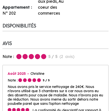
aux pieds
Au
Appartement :
coeur des
N°
202
commerces
DISPONIBILITÉS
AVIS
Note :
5
/ 5
(
2
avis
)
Août 2025
Christine
Note :
5
/ 5
Nous avons pris le service nettoyage de 240€. Nous
n’avons utilisé que 3 chambres sur 6 car nous avons eu
des absents pour cause de maladie. Nous n’avons pas eu
de réduction. Nous avons meme du sortir dehors notre
poubelle pareil que sans l’option nettoyage
La conformité du descriptif par rapport à