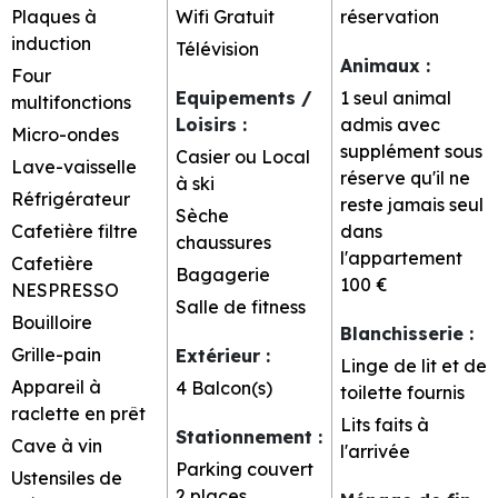
Plaques à
Wifi Gratuit
réservation
induction
Télévision
Animaux
:
Four
Equipements /
1 seul animal
multifonctions
Loisirs
:
admis avec
Micro-ondes
supplément sous
Casier ou Local
Lave-vaisselle
réserve qu'il ne
à ski
Réfrigérateur
reste jamais seul
Sèche
Cafetière filtre
dans
chaussures
l'appartement
Cafetière
Bagagerie
100 €
NESPRESSO
Salle de fitness
Bouilloire
Blanchisserie
:
Grille-pain
Extérieur
:
Linge de lit et de
Appareil à
4
Balcon(s)
toilette fournis
raclette en prêt
Lits faits à
Stationnement
:
Cave à vin
l'arrivée
Parking couvert
Ustensiles de
2 places