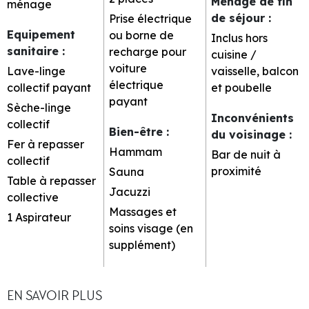
Ménage de fin
ménage
de séjour
:
Prise électrique
Equipement
ou borne de
Inclus hors
sanitaire
:
recharge pour
cuisine /
voiture
Lave-linge
vaisselle, balcon
électrique
collectif payant
et poubelle
payant
Sèche-linge
Inconvénients
collectif
Bien-être
:
du voisinage
:
Fer à repasser
Hammam
Bar de nuit à
collectif
proximité
Sauna
Table à repasser
Jacuzzi
collective
Massages et
1
Aspirateur
soins visage (en
supplément)
EN SAVOIR PLUS