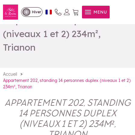
Appartement 202, standing
MENU
Hiver
14 personnes duplex
(niveaux 1 et 2) 234m²,
Trianon
>
Accueil
Appartement 202, standing 14 personnes duplex (niveaux 1 et 2)
234m², Trianon
APPARTEMENT 202, STANDING
14 PERSONNES DUPLEX
(NIVEAUX 1 ET 2) 234M²,
TRIANON