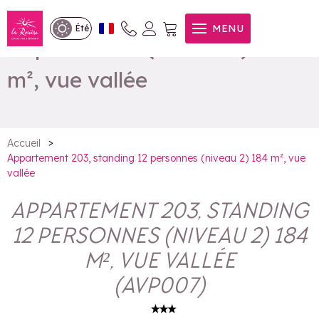
Appartement 203, standing
MENU
Été
12 personnes (niveau 2) 184
m², vue vallée
>
Accueil
Appartement 203, standing 12 personnes (niveau 2) 184 m², vue
vallée
APPARTEMENT 203, STANDING
12 PERSONNES (NIVEAU 2) 184
M², VUE VALLÉE
(
AVP007
)