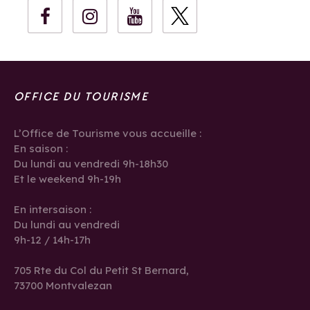
OFFICE DU TOURISME
L’Office de Tourisme vous accueille :
En saison :
Du lundi au vendredi 9h-18h30
Et le weekend 9h-19h
En intersaison :
Du lundi au vendredi
9h-12 / 14h-17h
705 Rte du Col du Petit St Bernard,
73700 Montvalezan