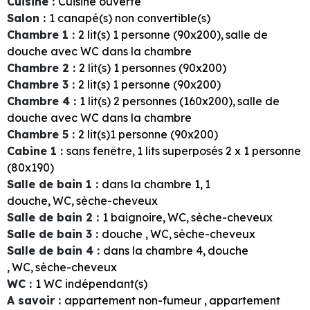
Cuisine
:
Cuisine ouverte
Salon
:
1
canapé(s) non convertible(s)
Chambre 1
:
2
lit(s) 1 personne (90x200)
salle de
douche avec WC dans la chambre
Chambre 2
:
2
lit(s) 1 personnes (90x200)
Chambre 3
:
2
lit(s) 1 personne (90x200)
Chambre 4
:
1
lit(s) 2 personnes (160x200)
salle de
douche avec WC dans la chambre
Chambre 5
:
2
lit(s)1 personne (90x200)
Cabine 1
:
sans fenêtre
1
lits superposés 2 x 1 personne
(80x190)
Salle de bain 1
:
dans la chambre
1
1
douche
WC
sèche-cheveux
Salle de bain 2
:
1
baignoire
WC
sèche-cheveux
Salle de bain 3
:
douche
WC
sèche-cheveux
Salle de bain 4
:
dans la chambre
4
douche
WC
sèche-cheveux
WC
:
1
WC indépendant(s)
A savoir
:
appartement non-fumeur
appartement