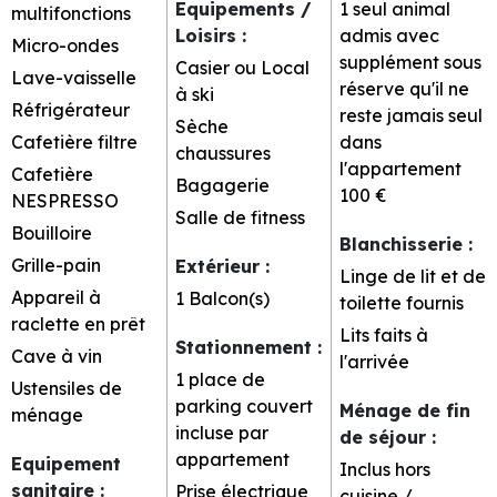
Equipements /
1 seul animal
multifonctions
Loisirs
:
admis avec
Micro-ondes
supplément sous
Casier ou Local
Lave-vaisselle
réserve qu'il ne
à ski
Réfrigérateur
reste jamais seul
Sèche
Cafetière filtre
dans
chaussures
l'appartement
Cafetière
Bagagerie
100 €
NESPRESSO
Salle de fitness
Bouilloire
Blanchisserie
:
Grille-pain
Extérieur
:
Linge de lit et de
Appareil à
1
Balcon(s)
toilette fournis
raclette en prêt
Lits faits à
Stationnement
:
Cave à vin
l'arrivée
1 place de
Ustensiles de
parking couvert
Ménage de fin
ménage
incluse par
de séjour
:
appartement
Equipement
Inclus hors
sanitaire
:
Prise électrique
cuisine /