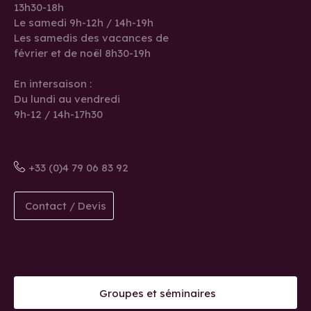
13h30-18h
Le samedi 9h-12h / 14h-19h
Les samedis des vacances de
février et de noël 8h30-19h
En intersaison :
Du lundi au vendredi
9h-12 / 14h-17h30
+33 (0)4 79 06 83 92
Contact / Devis
Groupes et séminaires