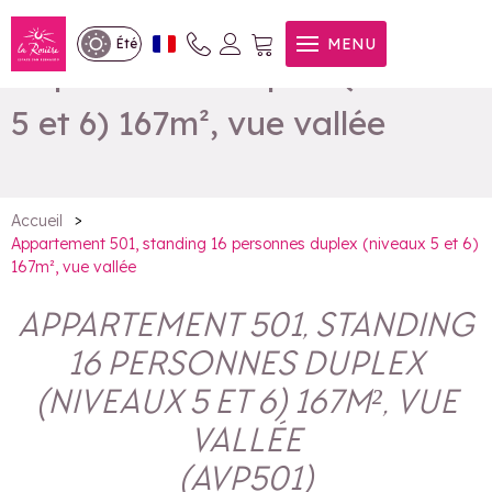
Appartement 501, standing
MENU
Été
16 personnes duplex (niveaux
5 et 6) 167m², vue vallée
>
Accueil
Appartement 501, standing 16 personnes duplex (niveaux 5 et 6)
167m², vue vallée
APPARTEMENT 501, STANDING
16 PERSONNES DUPLEX
(NIVEAUX 5 ET 6) 167M², VUE
VALLÉE
(
AVP501
)