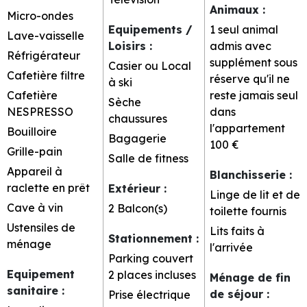
Animaux
:
Micro-ondes
Equipements /
1 seul animal
Lave-vaisselle
Loisirs
:
admis avec
Réfrigérateur
supplément sous
Casier ou Local
Cafetière filtre
réserve qu'il ne
à ski
Cafetière
reste jamais seul
Sèche
NESPRESSO
dans
chaussures
l'appartement
Bouilloire
Bagagerie
100 €
Grille-pain
Salle de fitness
Appareil à
Blanchisserie
:
raclette en prêt
Extérieur
:
Linge de lit et de
Cave à vin
2
Balcon(s)
toilette fournis
Ustensiles de
Lits faits à
Stationnement
:
ménage
l'arrivée
Parking couvert
Equipement
2 places incluses
Ménage de fin
sanitaire
:
de séjour
:
Prise électrique