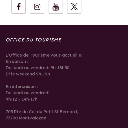
OFFICE DU TOURISME
L’Office de Tourisme vous accueille :
En saison :
Du lundi au vendredi 9h-18h30
Et le weekend 9h-19h
En intersaison :
Du lundi au vendredi
9h-12 / 14h-17h
705 Rte du Col du Petit St Bernard,
73700 Montvalezan