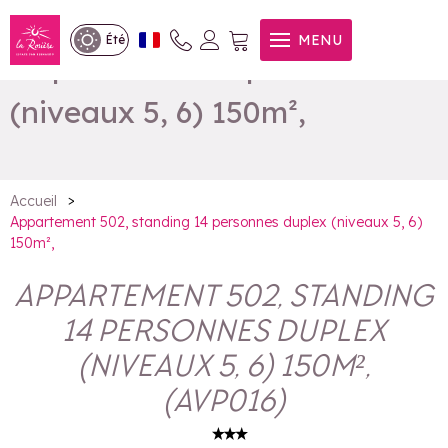
Appartement 502, standing
MENU
Été
14 personnes duplex
(niveaux 5, 6) 150m²,
>
Accueil
Appartement 502, standing 14 personnes duplex (niveaux 5, 6)
150m²,
APPARTEMENT 502, STANDING
14 PERSONNES DUPLEX
(NIVEAUX 5, 6) 150M²,
(
AVP016
)