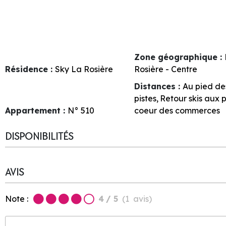
Zone géographique :
Résidence :
Sky La Rosière
Rosière - Centre
Distances :
Au pied de
pistes
Retour skis aux 
Appartement :
N°
510
coeur des commerces
DISPONIBILITÉS
AVIS
Note :
4
/ 5
(
1
avis
)