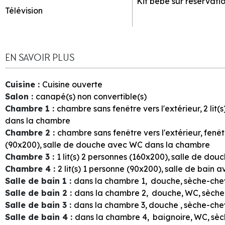
Kit bébé sur réservati
Télévision
EN SAVOIR PLUS
Cuisine
:
Cuisine ouverte
Salon
:
canapé(s) non convertible(s)
Chambre 1
:
chambre sans fenêtre vers l'extérieur
2
lit(
dans la chambre
Chambre 2
:
chambre sans fenêtre vers l'extérieur
fenêt
(90x200)
salle de douche avec WC dans la chambre
Chambre 3
:
1
lit(s) 2 personnes (160x200)
salle de dou
Chambre 4
:
2
lit(s) 1 personne (90x200)
salle de bain 
Salle de bain 1
:
dans la chambre
1
douche
sèche-che
Salle de bain 2
:
dans la chambre
2
douche
WC
sèche
Salle de bain 3
:
dans la chambre
3
douche
sèche-che
Salle de bain 4
:
dans la chambre
4
baignoire
WC
sèc