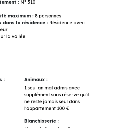
tement
:
N°
510
ité maximum
:
8 personnes
u dans la résidence
:
Résidence avec
eur
ur la vallée
rs
:
Animaux
:
1 seul animal admis avec
supplément sous réserve qu'il
ne reste jamais seul dans
l'appartement
100 €
Blanchisserie
: