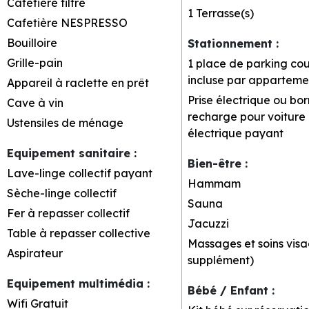
Cafetière filtre
1
Terrasse(s)
Cafetière NESPRESSO
Bouilloire
Stationnement
:
Grille-pain
1 place de parking co
incluse par apparteme
Appareil à raclette en prêt
Prise électrique ou bo
Cave à vin
recharge pour voiture
Ustensiles de ménage
électrique
payant
Equipement sanitaire
:
Bien-être
:
Lave-linge collectif payant
Hammam
Sèche-linge collectif
Sauna
Fer à repasser collectif
Jacuzzi
Table à repasser collective
Massages et soins visa
Aspirateur
supplément)
Equipement multimédia
:
Bébé / Enfant
:
Wifi Gratuit