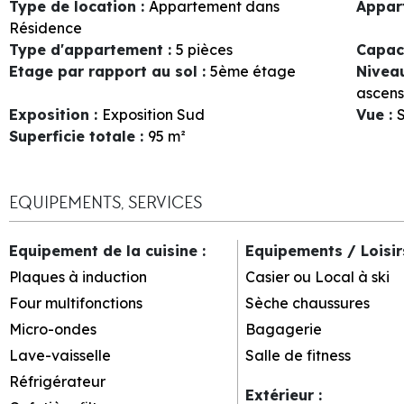
Type de location
:
Appartement dans
Appar
Résidence
Type d'appartement
:
5 pièces
Capac
Etage par rapport au sol
:
5ème étage
Nivea
ascens
Exposition
:
Exposition Sud
Vue
:
S
Superficie totale
:
95
m²
EQUIPEMENTS, SERVICES
Equipement de la cuisine
:
Equipements / Loisi
Plaques à induction
Casier ou Local à ski
Four multifonctions
Sèche chaussures
Micro-ondes
Bagagerie
Lave-vaisselle
Salle de fitness
Réfrigérateur
Extérieur
: