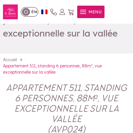
Appartement 511, standing 6
MENU
Été
personnes, 88m², vue
exceptionnelle sur la vallée
>
Accueil
Appartement 511, standing 6 personnes, 88m², vue
exceptionnelle sur la vallée
APPARTEMENT 511, STANDING
6 PERSONNES, 88M², VUE
EXCEPTIONNELLE SUR LA
VALLÉE
(
AVP024
)