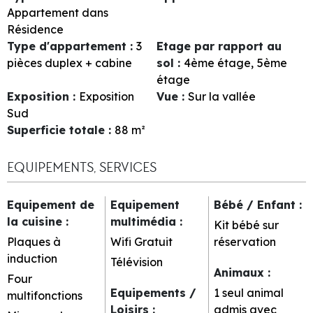
Appartement dans
Résidence
Type d'appartement
:
3
Etage par rapport au
pièces duplex + cabine
sol
:
4ème étage
5ème
étage
Exposition
:
Exposition
Vue
:
Sur la vallée
Sud
Superficie totale
:
88
m²
EQUIPEMENTS, SERVICES
Equipement de
Equipement
Bébé / Enfant
:
la cuisine
:
multimédia
:
Kit bébé sur
Plaques à
Wifi Gratuit
réservation
induction
Télévision
Animaux
:
Four
Equipements /
1 seul animal
multifonctions
Loisirs
:
admis avec