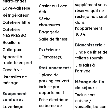
Micro-ondes
supplément sous
Casier ou Local
Lave-vaisselle
réserve qu'il ne
à ski
Réfrigérateur
reste jamais seul
Sèche
Cafetière filtre
dans
chaussures
l'appartement
Cafetière
Bagagerie
100 €
NESPRESSO
Salle de fitness
Bouilloire
Blanchisserie
:
Grille-pain
Extérieur
:
Linge de lit et de
Appareil à
1
Terrasse(s)
toilette fournis
raclette en prêt
Lits faits à
Stationnement
:
Cave à vin
l'arrivée
1 place de
Ustensiles de
parking couvert
Ménage de fin
ménage
incluse par
de séjour
:
appartement
Equipement
Inclus hors
sanitaire
:
Prise électrique
cuisine /
ou borne de
Lave-linge
vaisselle, balcon