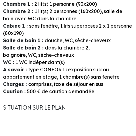
Chambre 1
:
2
lit(s) 1 personne (90x200)
Chambre 2
:
1
lit(s) 2 personnes (160x200)
salle de
bain avec WC dans la chambre
Cabine 1
:
sans fenêtre
1
lits superposés 2 x 1 personne
(80x190)
Salle de bain 1
:
douche
WC
sèche-cheveux
Salle de bain 2
:
dans la chambre
2
baignoire
WC
sèche-cheveux
WC
:
1
WC indépendant(s)
A savoir
:
type CONFORT : exposition sud ou
appartement en étage
1
chambre(s) sans fenêtre
Charges
:
comprises
taxe de séjour en sus
Caution
:
500
€ de caution demandée
SITUATION SUR LE PLAN