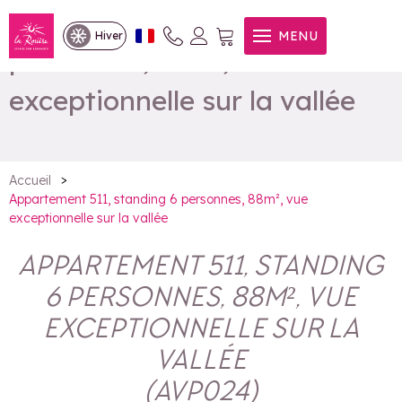
Appartement 511, standing 6
MENU
Hiver
personnes, 88m², vue
exceptionnelle sur la vallée
>
Accueil
Appartement 511, standing 6 personnes, 88m², vue
exceptionnelle sur la vallée
APPARTEMENT 511, STANDING
6 PERSONNES, 88M², VUE
EXCEPTIONNELLE SUR LA
VALLÉE
(
AVP024
)