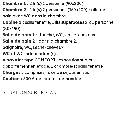
Chambre 1
:
2
lit(s) 1 personne (90x200)
Chambre 2
:
1
lit(s) 2 personnes (160x200)
salle de
bain avec WC dans la chambre
Cabine 1
:
sans fenêtre
1
lits superposés 2 x 1 personne
(80x190)
Salle de bain 1
:
douche
WC
sèche-cheveux
Salle de bain 2
:
dans la chambre
2
baignoire
WC
sèche-cheveux
WC
:
1
WC indépendant(s)
A savoir
:
type CONFORT : exposition sud ou
appartement en étage
1
chambre(s) sans fenêtre
Charges
:
comprises
taxe de séjour en sus
Caution
:
500
€ de caution demandée
SITUATION SUR LE PLAN