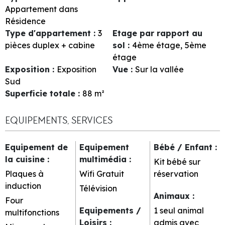
Appartement dans
Résidence
Type d'appartement
:
3
Etage par rapport au
pièces duplex + cabine
sol
:
4ème étage
5ème
étage
Exposition
:
Exposition
Vue
:
Sur la vallée
Sud
Superficie totale
:
88
m²
EQUIPEMENTS, SERVICES
Equipement de
Equipement
Bébé / Enfant
:
la cuisine
:
multimédia
:
Kit bébé sur
Plaques à
Wifi Gratuit
réservation
induction
Télévision
Animaux
:
Four
Equipements /
1 seul animal
multifonctions
Loisirs
:
admis avec