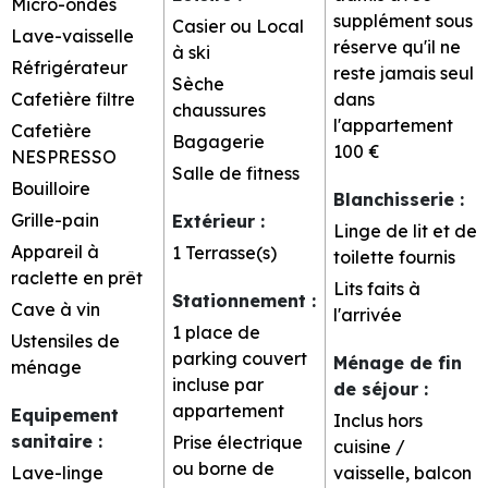
Micro-ondes
supplément sous
Casier ou Local
Lave-vaisselle
réserve qu'il ne
à ski
Réfrigérateur
reste jamais seul
Sèche
Cafetière filtre
dans
chaussures
l'appartement
Cafetière
Bagagerie
100 €
NESPRESSO
Salle de fitness
Bouilloire
Blanchisserie
:
Grille-pain
Extérieur
:
Linge de lit et de
Appareil à
1
Terrasse(s)
toilette fournis
raclette en prêt
Lits faits à
Stationnement
:
Cave à vin
l'arrivée
1 place de
Ustensiles de
parking couvert
Ménage de fin
ménage
incluse par
de séjour
:
appartement
Equipement
Inclus hors
sanitaire
:
Prise électrique
cuisine /
ou borne de
Lave-linge
vaisselle, balcon