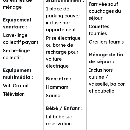
Stationnement
:
l'arrivée sauf
ménage
1 place de
couchages du
parking couvert
séjour
Equipement
incluse par
Couettes
sanitaire
:
appartement
fournies
Lave-linge
Prise électrique
Oreillers fournis
collectif payant
ou borne de
Sèche-linge
recharge pour
Ménage de fin
collectif
voiture
de séjour
:
électrique
Inclus hors
Equipement
cuisine /
multimédia
:
Bien-être
:
vaisselle, balcon
Wifi Gratuit
Hammam
et poubelle
Télévision
Sauna
Bébé / Enfant
:
Lit bébé sur
réservation