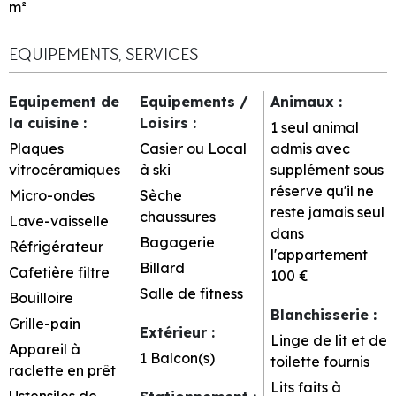
m²
EQUIPEMENTS, SERVICES
Equipement de
Equipements /
Animaux
:
la cuisine
:
Loisirs
:
1 seul animal
Plaques
Casier ou Local
admis avec
vitrocéramiques
à ski
supplément sous
réserve qu'il ne
Micro-ondes
Sèche
reste jamais seul
chaussures
Lave-vaisselle
dans
Bagagerie
Réfrigérateur
l'appartement
Billard
Cafetière filtre
100 €
Salle de fitness
Bouilloire
Blanchisserie
:
Grille-pain
Extérieur
:
Linge de lit et de
Appareil à
1
Balcon(s)
toilette fournis
raclette en prêt
Lits faits à
Ustensiles de