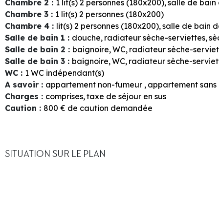
Chambre 2
:
1
lit(s) 2 personnes (180x200)
salle de bain
Chambre 3
:
1
lit(s) 2 personnes (180x200)
Chambre 4
:
lit(s) 2 personnes (180x200)
salle de bain 
Salle de bain 1
:
douche
radiateur sèche-serviettes
sè
Salle de bain 2
:
baignoire
WC
radiateur sèche-serviet
Salle de bain 3
:
baignoire
WC
radiateur sèche-serviet
WC
:
1
WC indépendant(s)
A savoir
:
appartement non-fumeur
appartement sans
Charges
:
comprises
taxe de séjour en sus
Caution
:
800
€ de caution demandée
SITUATION SUR LE PLAN