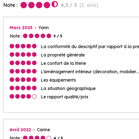
Note :
4,5
/ 5
(
2
avis
)
Mars 2023
Yann
Note :
5
/ 5
La conformité du descriptif par rapport à la pr
La propreté générale
Le confort de la literie
L’aménagement intérieur (décoration, mobilier…
Les équipements
La situation géographique
Le rapport qualité/prix
Avril 2022
Carine
Note :
4
/ 5