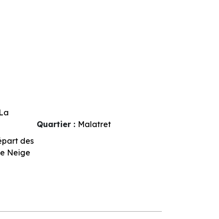
La
Quartier :
Malatret
épart des
de Neige