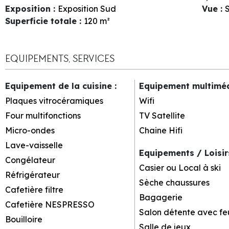
Exposition
:
Exposition Sud
Vue
:
S
Superficie totale
:
120
m²
EQUIPEMENTS, SERVICES
Equipement de la cuisine
:
Equipement multimé
Plaques vitrocéramiques
Wifi
Four multifonctions
TV Satellite
Micro-ondes
Chaine Hifi
Lave-vaisselle
Equipements / Loisi
Congélateur
Casier ou Local à ski
Réfrigérateur
Sèche chaussures
Cafetière filtre
Bagagerie
Cafetière NESPRESSO
Salon détente avec fe
Bouilloire
Salle de jeux