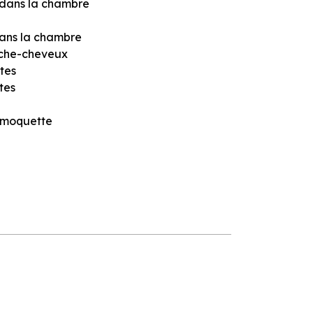
 dans la chambre
dans la chambre
che-cheveux
tes
tes
 moquette