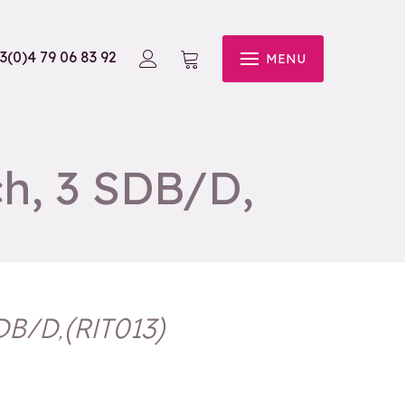
3(0)4 79 06 83 92
MENU
ch, 3 SDB/D,
DB/D,
(
RIT013
)