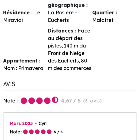
géographique :
Résidence :
Le
La Rosière -
Quartier :
Miravidi
Eucherts
Malatret
Distances :
Face
au départ des
pistes
140
m du
Front de Neige
Appartement :
des Eucherts
80
Nom :
Primavera
m des commerces
AVIS
Note :
4,67
/ 5
(
3
avis
)
Mars 2025
Cyril
Note :
5
/ 5