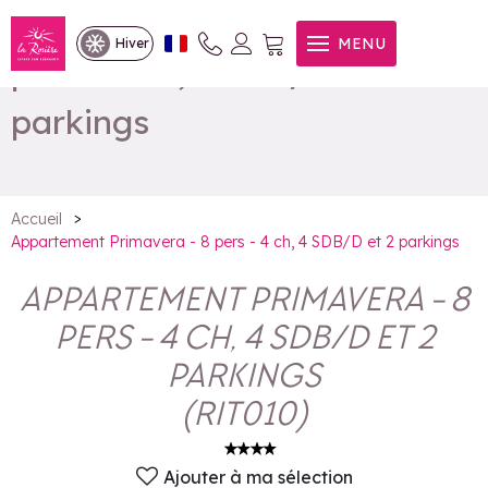
Appartement Primavera - 8
MENU
Hiver
pers - 4 ch, 4 SDB/D et 2
parkings
>
Accueil
Appartement Primavera - 8 pers - 4 ch, 4 SDB/D et 2 parkings
APPARTEMENT PRIMAVERA - 8
PERS - 4 CH, 4 SDB/D ET 2
PARKINGS
(
RIT010
)
Ajouter à ma sélection