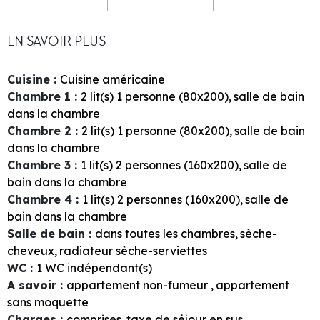
EN SAVOIR PLUS
Cuisine
:
Cuisine américaine
Chambre 1
:
2
lit(s) 1 personne (80x200)
salle de bain
dans la chambre
Chambre 2
:
2
lit(s) 1 personne (80x200)
salle de bain
dans la chambre
Chambre 3
:
1
lit(s) 2 personnes (160x200)
salle de
bain dans la chambre
Chambre 4
:
1
lit(s) 2 personnes (160x200)
salle de
bain dans la chambre
Salle de bain
:
dans toutes les chambres
sèche-
cheveux
radiateur sèche-serviettes
WC
:
1
WC indépendant(s)
A savoir
:
appartement non-fumeur
appartement
sans moquette
Charges
:
comprises
taxe de séjour en sus