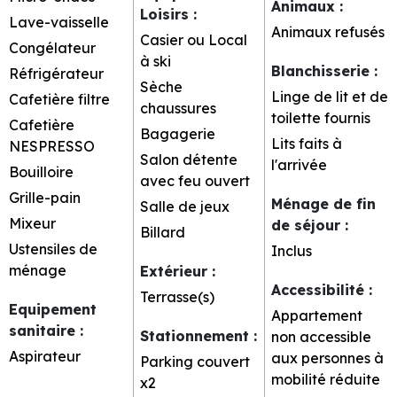
Animaux
:
Loisirs
:
Lave-vaisselle
Animaux refusés
Casier ou Local
Congélateur
à ski
Blanchisserie
:
Réfrigérateur
Sèche
Linge de lit et de
Cafetière filtre
chaussures
toilette fournis
Cafetière
Bagagerie
Lits faits à
NESPRESSO
Salon détente
l'arrivée
Bouilloire
avec feu ouvert
Grille-pain
Ménage de fin
Salle de jeux
Mixeur
de séjour
:
Billard
Ustensiles de
Inclus
ménage
Extérieur
:
Accessibilité
:
Terrasse(s)
Equipement
Appartement
sanitaire
:
Stationnement
:
non accessible
Aspirateur
aux personnes à
Parking couvert
mobilité réduite
x2