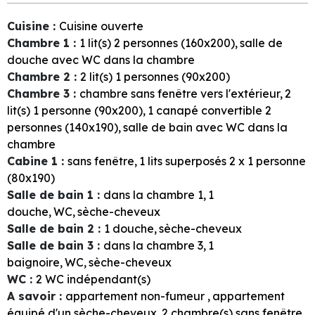
Cuisine
:
Cuisine ouverte
Chambre 1
:
1
lit(s) 2 personnes (160x200)
salle de
douche avec WC dans la chambre
Chambre 2
:
2
lit(s) 1 personnes (90x200)
Chambre 3
:
chambre sans fenêtre vers l'extérieur
2
lit(s) 1 personne (90x200)
1
canapé convertible 2
personnes (140x190)
salle de bain avec WC dans la
chambre
Cabine 1
:
sans fenêtre
1
lits superposés 2 x 1 personne
(80x190)
Salle de bain 1
:
dans la chambre
1
1
douche
WC
sèche-cheveux
Salle de bain 2
:
1
douche
sèche-cheveux
Salle de bain 3
:
dans la chambre
3
1
baignoire
WC
sèche-cheveux
WC
:
2
WC indépendant(s)
A savoir
:
appartement non-fumeur
appartement
équipé d'un sèche-cheveux
2
chambre(s) sans fenêtre