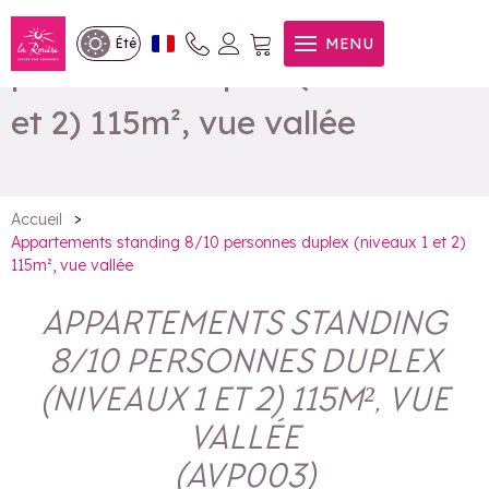
Appartements standing 8/10
MENU
Été
personnes duplex (niveaux 1
et 2) 115m², vue vallée
>
Accueil
Appartements standing 8/10 personnes duplex (niveaux 1 et 2)
115m², vue vallée
APPARTEMENTS STANDING
8/10 PERSONNES DUPLEX
(NIVEAUX 1 ET 2) 115M², VUE
VALLÉE
(
AVP003
)