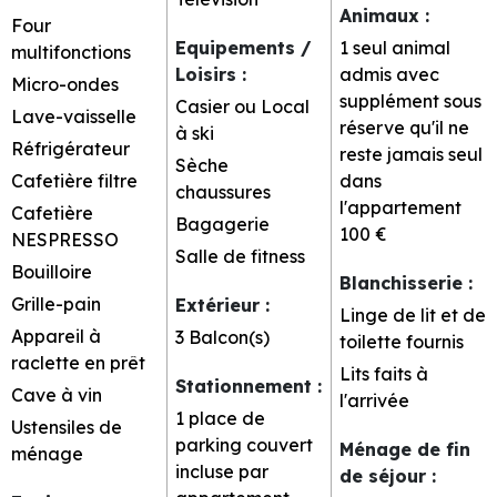
Animaux
:
Four
Equipements /
1 seul animal
multifonctions
Loisirs
:
admis avec
Micro-ondes
supplément sous
Casier ou Local
Lave-vaisselle
réserve qu'il ne
à ski
Réfrigérateur
reste jamais seul
Sèche
Cafetière filtre
dans
chaussures
l'appartement
Cafetière
Bagagerie
100 €
NESPRESSO
Salle de fitness
Bouilloire
Blanchisserie
:
Grille-pain
Extérieur
:
Linge de lit et de
Appareil à
3
Balcon(s)
toilette fournis
raclette en prêt
Lits faits à
Stationnement
:
Cave à vin
l'arrivée
1 place de
Ustensiles de
parking couvert
Ménage de fin
ménage
incluse par
de séjour
: