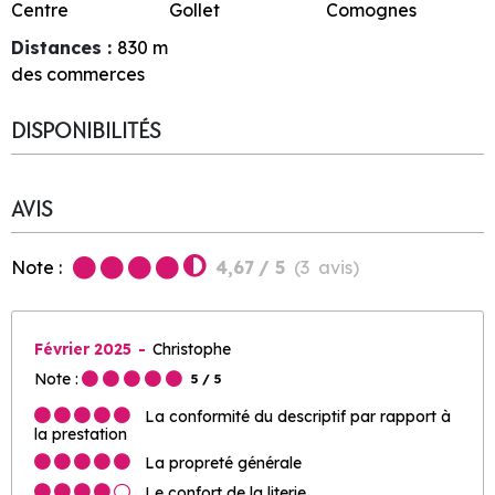
Centre
Gollet
Comognes
Distances :
830
m
des commerces
DISPONIBILITÉS
AVIS
Note :
4,67
/ 5
(
3
avis
)
Février 2025
Christophe
Note :
5
/ 5
La conformité du descriptif par rapport à
la prestation
La propreté générale
Le confort de la literie