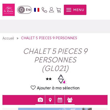
CHALET 5 PIECES 9
MENU
Été
PERSONNES
>
CHALET 5 PIECES 9 PERSONNES
Accueil
CHALET 5 PIECES 9
PERSONNES
(
GL021
)
Ajouter à ma sélection