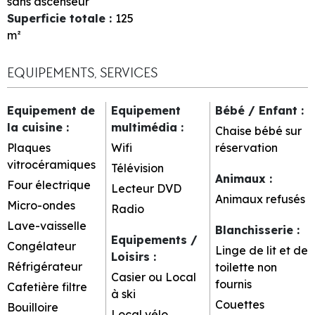
sans ascenseur
Superficie totale
:
125
m²
EQUIPEMENTS, SERVICES
Equipement de
Equipement
Bébé / Enfant
:
la cuisine
:
multimédia
:
Chaise bébé sur
Plaques
Wifi
réservation
vitrocéramiques
Télévision
Animaux
:
Four électrique
Lecteur DVD
Animaux refusés
Micro-ondes
Radio
Lave-vaisselle
Blanchisserie
:
Equipements /
Congélateur
Linge de lit et de
Loisirs
:
Réfrigérateur
toilette non
Casier ou Local
fournis
Cafetière filtre
à ski
Couettes
Bouilloire
Local vélo