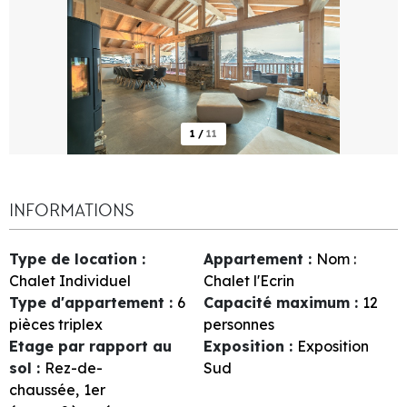
1
/
11
INFORMATIONS
Type de location
:
Appartement
:
Nom :
Chalet Individuel
Chalet l'Ecrin
Type d'appartement
:
6
Capacité maximum
:
12
pièces triplex
personnes
Etage par rapport au
Exposition
:
Exposition
sol
:
Rez-de-
Sud
chaussée
1er