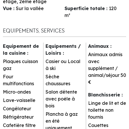
étage
2ème étage
Vue
:
Sur la vallée
Superficie totale
:
120
m²
EQUIPEMENTS, SERVICES
Equipement de
Equipements /
Animaux
:
la cuisine
:
Loisirs
:
Animaux admis
Plaques cuisson
Casier ou Local
avec
gaz
à ski
supplément /
animal/séjour
50
Four
Sèche
€
multifonctions
chaussures
Micro-ondes
Salon détente
Blanchisserie
:
avec poêle à
Lave-vaisselle
Linge de lit et de
bois
Congélateur
toilette non
Plancha à gaz
Réfrigérateur
fournis
en été
Cafetière filtre
Couettes
uniquement