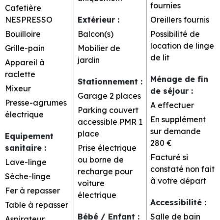
fournies
Cafetière
NESPRESSO
Extérieur
:
Oreillers fournis
Bouilloire
Balcon(s)
Possibilité de
location de linge
Grille-pain
Mobilier de
de lit
jardin
Appareil à
raclette
Ménage de fin
Stationnement
:
Mixeur
de séjour
:
Garage
2 places
Presse-agrumes
A effectuer
Parking couvert
électrique
En supplément
accessible PMR 1
sur demande
place
Equipement
280 €
sanitaire
:
Prise électrique
Facturé si
ou borne de
Lave-linge
constaté non fait
recharge pour
Sèche-linge
à votre départ
voiture
Fer à repasser
électrique
Accessibilité
:
Table à repasser
Bébé / Enfant
:
Salle de bain
Aspirateur