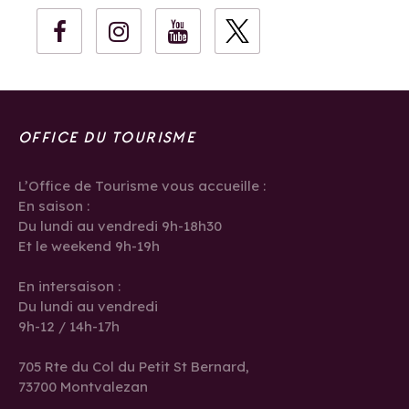
OFFICE DU TOURISME
L’Office de Tourisme vous accueille :
En saison :
Du lundi au vendredi 9h-18h30
Et le weekend 9h-19h
En intersaison :
Du lundi au vendredi
9h-12 / 14h-17h
705 Rte du Col du Petit St Bernard,
73700 Montvalezan