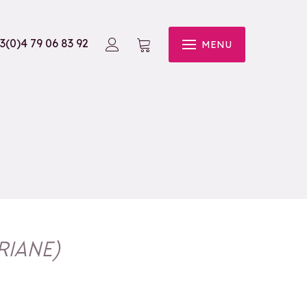
3(0)4 79 06 83 92
MENU
RIANE
)