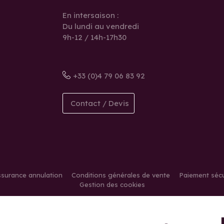
En intersaison :
Du lundi au vendredi
9h-12 / 14h-17h30
+33 (0)4 79 06 83 92
Contact / Devis
surance annulation
Conditions générales de vente
Paiement sécu
Gestion des cookies