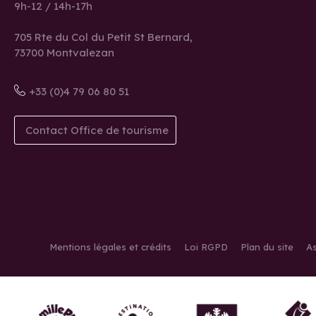
9h-12 / 14h-17h
705 Rte du Col du Petit St Bernard,
73700 Montvalezan
+33 (0)4 79 06 80 51
Contact Office de tourisme
Mentions légales et crédits
Loi RGPD
Plan du site
As