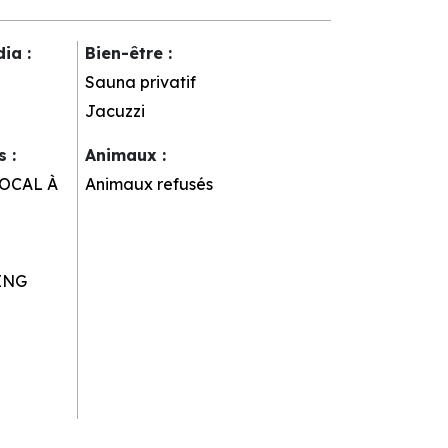
dia
:
Bien-être
:
Sauna privatif
Jacuzzi
rs
:
Animaux
:
OCAL À
Animaux refusés
ING