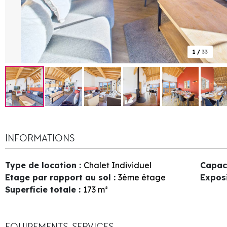
1
/
33
INFORMATIONS
Type de location
:
Chalet Individuel
Capac
Etage par rapport au sol
:
3ème étage
Expos
Superficie totale
:
173
m²
EQUIPEMENTS, SERVICES