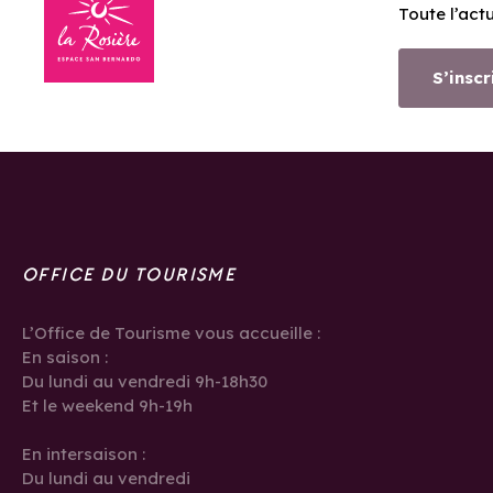
Toute l’act
S’inscr
OFFICE DU TOURISME
L’Office de Tourisme vous accueille :
En saison :
Du lundi au vendredi 9h-18h30
Et le weekend 9h-19h
En intersaison :
Du lundi au vendredi