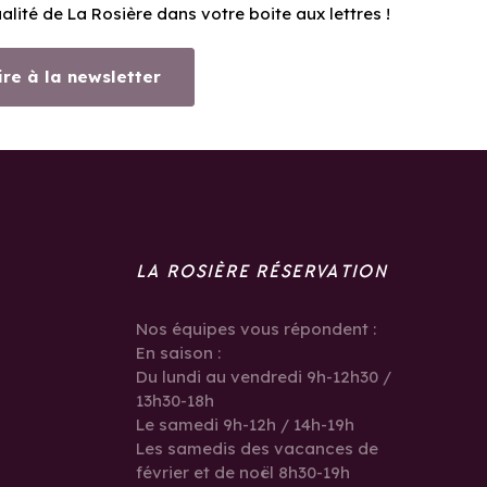
ualité de La Rosière dans votre boite aux lettres !
ire à la newsletter
LA ROSIÈRE RÉSERVATION
Nos équipes vous répondent :
En saison :
Du lundi au vendredi 9h-12h30 /
13h30-18h
Le samedi 9h-12h / 14h-19h
Les samedis des vacances de
février et de noël 8h30-19h