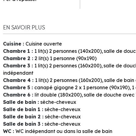
EN SAVOIR PLUS
Cuisine
:
Cuisine ouverte
Chambre 1
:
1
lit(s) 2 personnes (140x200)
salle de dou
Chambre 2
:
2
lit(s) 1 personne (90x190)
Chambre 3
:
1
lit(s) 2 personnes (160x200)
salle de dou
indépendant
Chambre 4
:
1
lit(s) 2 personnes (160x200)
salle de bai
Chambre 5
:
canapé gigogne 2 x 1 personne (90x190)
1
Chambre 6
:
lit double (180x200)
salle de douche avec
Salle de bain
:
sèche-cheveux
Salle de bain 1
:
sèche-cheveux
Salle de bain 2
:
sèche-cheveux
Salle de bain 3
:
sèche-cheveux
WC
:
WC indépendant ou dans la salle de bain