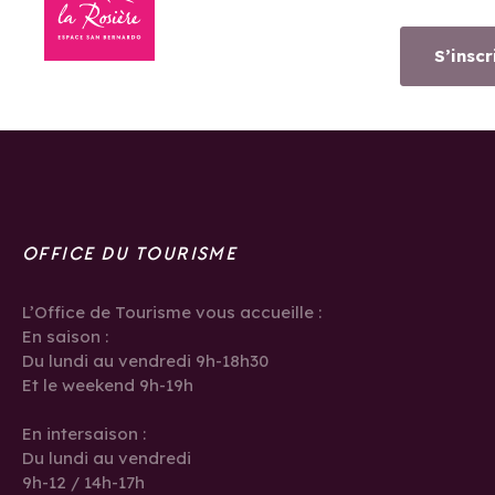
S’inscr
OFFICE DU TOURISME
L’Office de Tourisme vous accueille :
En saison :
Du lundi au vendredi 9h-18h30
Et le weekend 9h-19h
En intersaison :
Du lundi au vendredi
9h-12 / 14h-17h