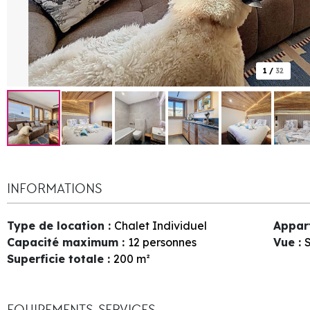
1
/
32
INFORMATIONS
Type de location
:
Chalet Individuel
Appar
Capacité maximum
:
12 personnes
Vue
:
S
Superficie totale
:
200
m²
EQUIPEMENTS, SERVICES