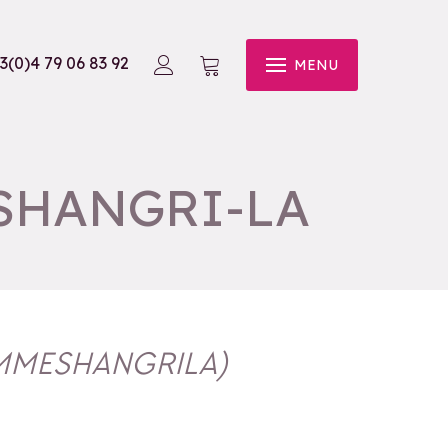
3(0)4 79 06 83 92
MENU
 SHANGRI-LA
MMESHANGRILA
)