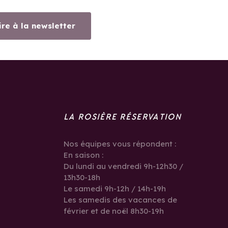
ire à la newsletter
LA ROSIÈRE RÉSERVATION
Nos équipes vous répondent :
En saison :
Du lundi au vendredi 9h-12h30 /
13h30-18h
Le samedi 9h-12h / 14h-19h
Les samedis des vacances de
février et de noël 8h30-19h