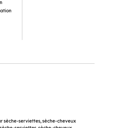
n
ation
r sèche-serviettes
sèche-cheveux
sèche-serviettes
sèche-cheveux