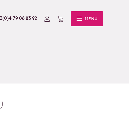
3(0)4 79 06 83 92
MENU
)