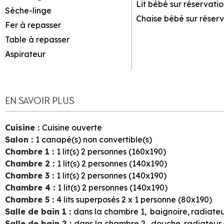
Lit bébé sur réservatio
Sèche-linge
Chaise bébé sur réserv
Fer à repasser
Table à repasser
Aspirateur
EN SAVOIR PLUS
Cuisine
:
Cuisine ouverte
Salon
:
1
canapé(s) non convertible(s)
Chambre 1
:
1
lit(s) 2 personnes (160x190)
Chambre 2
:
1
lit(s) 2 personnes (140x190)
Chambre 3
:
1
lit(s) 2 personnes (140x190)
Chambre 4
:
1
lit(s) 2 personnes (140x190)
Chambre 5
:
4
lits superposés 2 x 1 personne (80x190)
Salle de bain 1
:
dans la chambre
1
baignoire
radiateu
Salle de bain 2
:
dans la chambre
2
douche
radiateur 