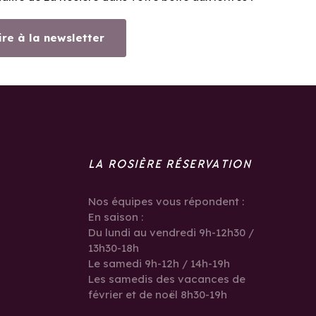
ire à la newsletter
LA ROSIÈRE RÉSERVATION
Nos équipes vous répondent :
En saison :
Du lundi au vendredi 9h-12h30 /
13h30-18h
Le samedi 9h-12h / 14h-19h
Les samedis des vacances de
février et de noël 8h30-19h