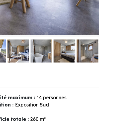
ité maximum
:
14 personnes
ition
:
Exposition Sud
icie totale
:
260
m²