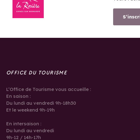
S’inscr
OFFICE DU TOURISME
L’Office de Tourisme vous accueille :
En saison :
Du lundi au vendredi 9h-18h30
Et le weekend 9h-19h
En intersaison :
Du lundi au vendredi
9h-12 / 14h-17h