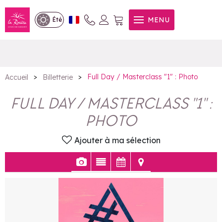
Full Day / Masterclass "1" :
MENU
Été
Photo
>
>
Full Day / Masterclass "1" : Photo
Accueil
Billetterie
FULL DAY / MASTERCLASS "1" :
PHOTO
Ajouter à ma sélection