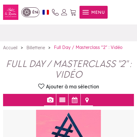
Full Day / Masterclass "2" :
MENU
Été
Vidéo
>
>
Full Day / Masterclass "2" : Vidéo
Accueil
Billetterie
FULL DAY / MASTERCLASS "2" :
VIDÉO
Ajouter à ma sélection