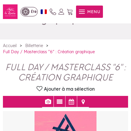
Full Day / Masterclass "6" :
MENU
Été
Création graphique
>
>
Accueil
Billetterie
Full Day / Masterclass "6" : Création graphique
FULL DAY / MASTERCLASS "6" :
CRÉATION GRAPHIQUE
Ajouter à ma sélection