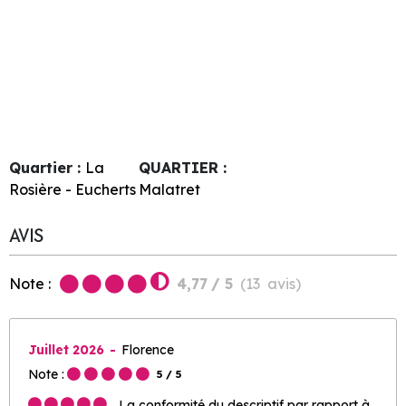
Quartier :
La
QUARTIER :
Rosière - Eucherts
Malatret
AVIS
Note :
4,77
/ 5
(
13
avis
)
Juillet 2026
Florence
Note :
5
/ 5
La conformité du descriptif par rapport à