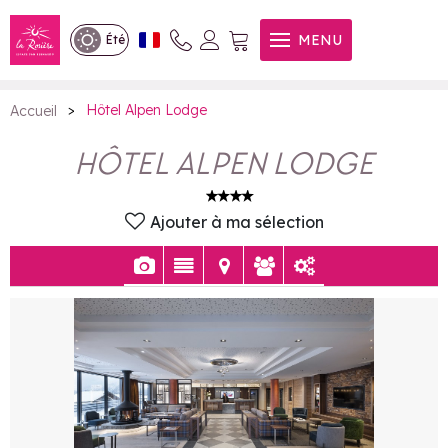
Hôtel Alpen Lodge
MENU
Été
>
Hôtel Alpen Lodge
Accueil
HÔTEL ALPEN LODGE
Ajouter à ma sélection