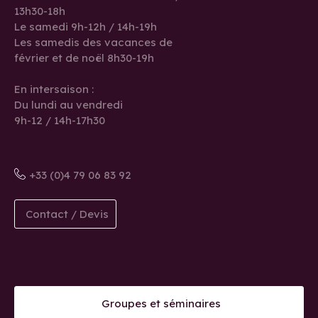
13h30-18h
Le samedi 9h-12h / 14h-19h
Les samedis des vacances de
février et de noël 8h30-19h
En intersaison :
Du lundi au vendredi
9h-12 / 14h-17h30
+33 (0)4 79 06 83 92
Contact / Devis
Groupes et séminaires