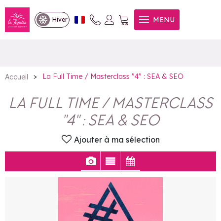
La Full Time / Masterclass "4"
MENU
Hiver
: SEA & SEO
>
La Full Time / Masterclass "4" : SEA & SEO
Accueil
LA FULL TIME / MASTERCLASS
"4" : SEA & SEO
Ajouter à ma sélection