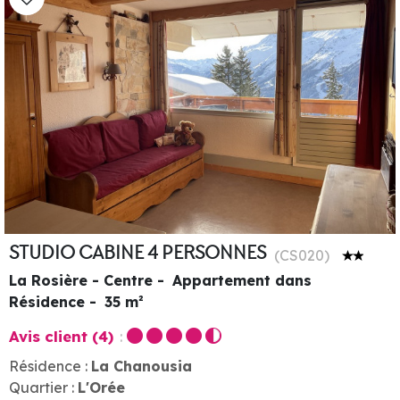
STUDIO CABINE 4 PERSONNES
(
CS020
)
La Rosière - Centre
Appartement dans
Résidence
35
m²
Avis client
(4)
Résidence :
La Chanousia
Quartier :
L'Orée