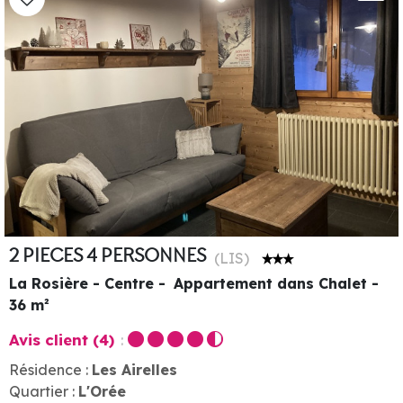
2 PIECES 4 PERSONNES
(
LIS
)
La Rosière - Centre
Appartement dans Chalet
36
m²
Avis client
(4)
Résidence :
Les Airelles
Quartier :
L'Orée