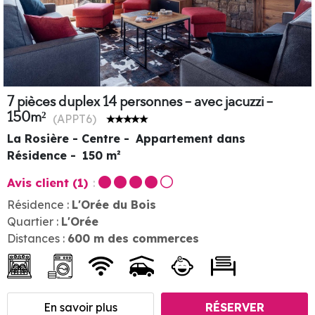
7 pièces duplex 14 personnes - avec jacuzzi -
150m²
(
APPT6
)
La Rosière - Centre
Appartement dans
Résidence
150
m²
Avis client
(1)
Résidence :
L'Orée du Bois
Quartier :
L'Orée
Distances :
600
m des commerces
En savoir plus
RÉSERVER