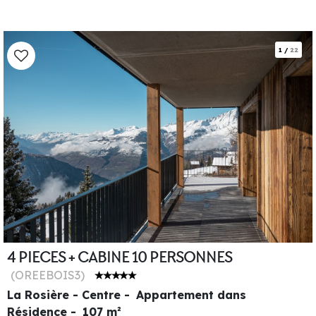
1
/
22
4 PIECES + CABINE 10 PERSONNES
(
OREEBOIS3
)
La Rosière - Centre
Appartement dans
Résidence
107
m²