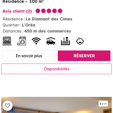
Résidence
100
m²
Avis client
(2)
Résidence :
Le Diamant des Cimes
Quartier :
L'Orée
Distances :
450
m des commerces
En savoir plus
RÉSERVER
Disponibilités
1
/
16