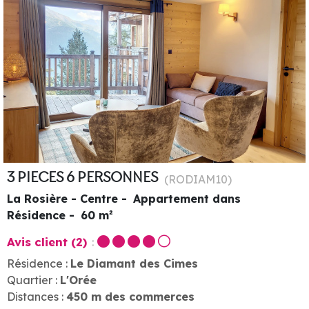
3 PIECES 6 PERSONNES
(
RODIAM10
)
La Rosière - Centre
Appartement dans
Résidence
60
m²
Avis client
(2)
Résidence :
Le Diamant des Cimes
Quartier :
L'Orée
Distances :
450
m des commerces