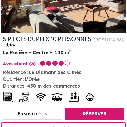
5 PIECES DUPLEX 10 PERSONNES
(
ROSIDIAM8
)
La Rosière - Centre
140
m²
Avis client
(3)
Résidence :
Le Diamant des Cimes
Quartier :
L'Orée
Distances :
450
m des commerces
En savoir plus
RÉSERVER