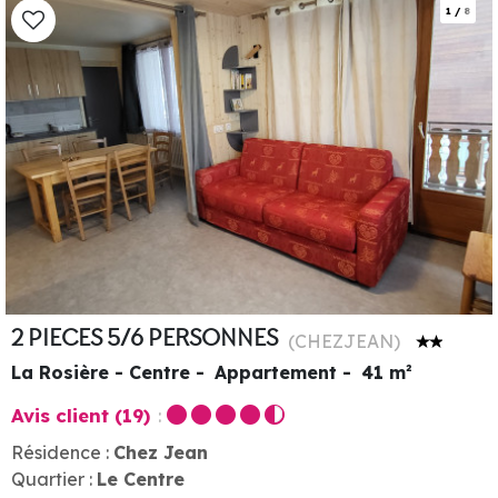
1
/
8
2 PIECES 5/6 PERSONNES
(
CHEZJEAN
)
La Rosière - Centre
Appartement
41
m²
Avis client
(19)
Résidence :
Chez Jean
Quartier :
Le Centre