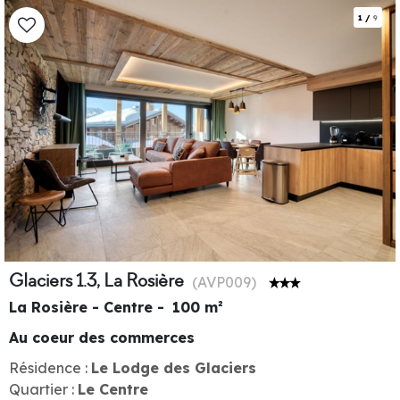
1
/
9
Glaciers 1.3, La Rosière
(
AVP009
)
La Rosière - Centre
100
m²
Au coeur des commerces
Résidence :
Le Lodge des Glaciers
Quartier :
Le Centre