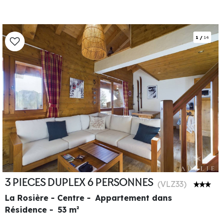
1
/
14
3 PIECES DUPLEX 6 PERSONNES
(
VLZ33
)
La Rosière - Centre
Appartement dans
Résidence
53
m²