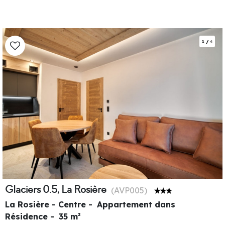
1
/
4
Glaciers 0.5, La Rosière
(
AVP005
)
La Rosière - Centre
Appartement dans
Résidence
35
m²