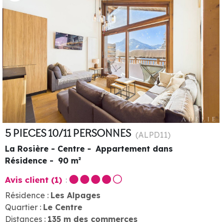
5 PIECES 10/11 PERSONNES
(
ALPD11
)
La Rosière - Centre
Appartement dans
Résidence
90
m²
Avis client
(1)
Résidence :
Les Alpages
Quartier :
Le Centre
Distances :
135
m des commerces