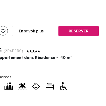
En savoir plus
RÉSERVER
S
(
2P4PERS
)
ppartement dans Résidence
40
m²
erces