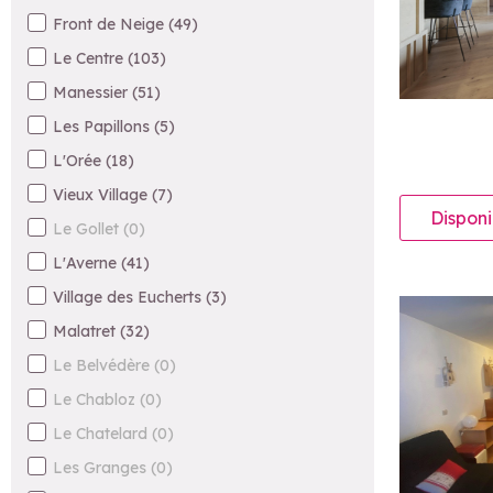
Front de Neige
(
49
)
Le Centre
(
103
)
Manessier
(
51
)
Les Papillons
(
5
)
L'Orée
(
18
)
Vieux Village
(
7
)
Disponi
Le Gollet
(
0
)
L'Averne
(
41
)
Village des Eucherts
(
3
)
Malatret
(
32
)
Le Belvédère
(
0
)
Le Chabloz
(
0
)
Le Chatelard
(
0
)
Les Granges
(
0
)