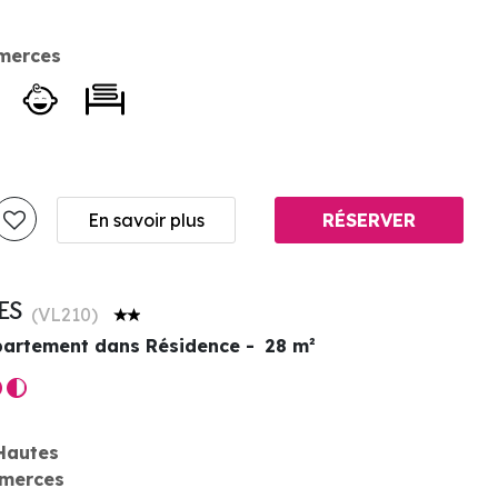
merces
En savoir plus
RÉSERVER
ES
(
VL210
)
artement dans Résidence
28
m²
Hautes
merces