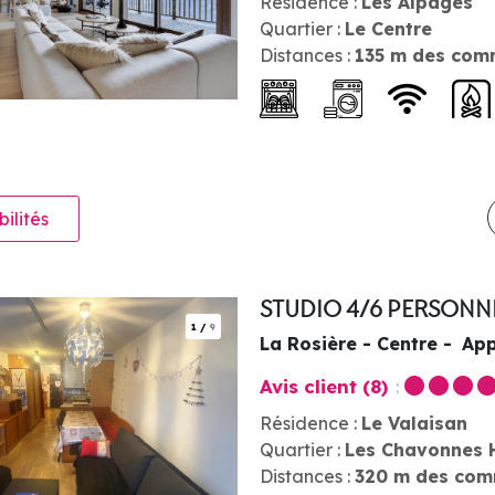
Résidence :
Les Alpages
Quartier :
Le Centre
Distances :
135
m des com
bilités
STUDIO 4/6 PERSONN
1
/
9
La Rosière - Centre
App
Avis client
(8)
Résidence :
Le Valaisan
Quartier :
Les Chavonnes 
Distances :
320
m des com