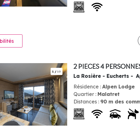
bilités
2 PIECES 4 PERSONNE
1
/
10
La Rosière - Eucherts
A
Résidence :
Alpen Lodge
Quartier :
Malatret
Distances :
90
m des comm