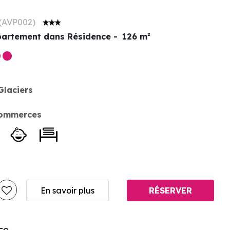
(
AVP002
)
artement dans Résidence
126
m²
Glaciers
commerces
En savoir plus
RÉSERVER