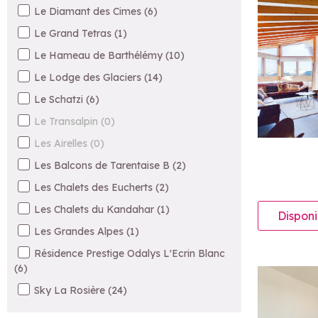
Le Diamant des Cimes
(
6
)
Le Grand Tetras
(
1
)
Le Hameau de Barthélémy
(
10
)
Le Lodge des Glaciers
(
14
)
Le Schatzi
(
6
)
Le Transalpin
(
0
)
Les Airelles
(
0
)
Les Balcons de Tarentaise B
(
2
)
Les Chalets des Eucherts
(
2
)
Les Chalets du Kandahar
(
1
)
Disponi
Les Grandes Alpes
(
1
)
Résidence Prestige Odalys L'Ecrin Blanc
(
6
)
Sky La Rosière
(
24
)