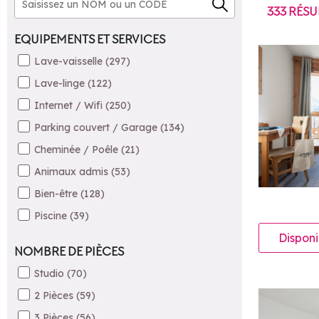
333
RÉSU
EQUIPEMENTS ET SERVICES
Lave-vaisselle
(
297
)
Lave-linge
(
122
)
Internet / Wifi
(
250
)
Parking couvert / Garage
(
134
)
Cheminée / Poêle
(
21
)
Animaux admis
(
53
)
Bien-être
(
128
)
Piscine
(
39
)
Disponi
NOMBRE DE PIÈCES
Studio
(
70
)
2 Pièces
(
59
)
3 Pièces
(
56
)