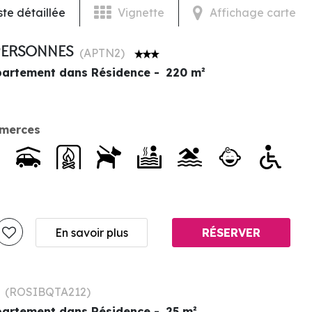
ste détaillée
Vignette
Affichage carte
0 PERSONNES
(
APTN2
)
artement dans Résidence
220
m²
merces
En savoir plus
RÉSERVER
S
(
ROSIBQTA212
)
artement dans Résidence
25
m²