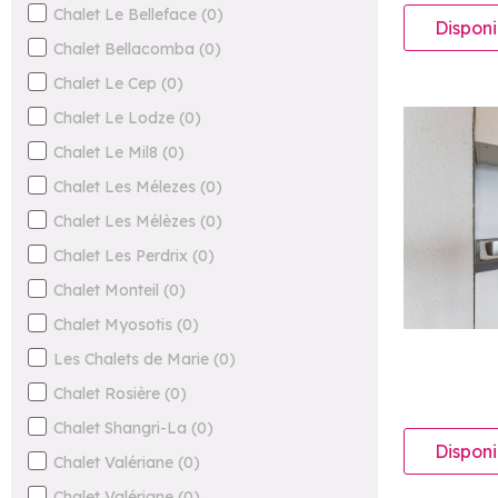
Chalet Le Belleface
(
0
)
Disponi
Chalet Bellacomba
(
0
)
Chalet Le Cep
(
0
)
Chalet Le Lodze
(
0
)
Chalet Le Mil8
(
0
)
Chalet Les Mélezes
(
0
)
Chalet Les Mélèzes
(
0
)
Chalet Les Perdrix
(
0
)
Chalet Monteil
(
0
)
Chalet Myosotis
(
0
)
Les Chalets de Marie
(
0
)
Chalet Rosière
(
0
)
Chalet Shangri-La
(
0
)
Disponi
Chalet Valériane
(
0
)
Chalet Valériane
(
0
)