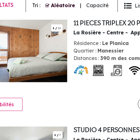
LTATS
Tri :
Aléatoire
Capacité
Li
11 PIECES TRIPLEX 2
1
/
11
La Rosière - Centre
App
Résidence :
Le Planica
Quartier :
Manessier
Distances :
390
m des com
bilités
STUDIO 4 PERSONNE
1
/
7
La Rosière - Centre
App