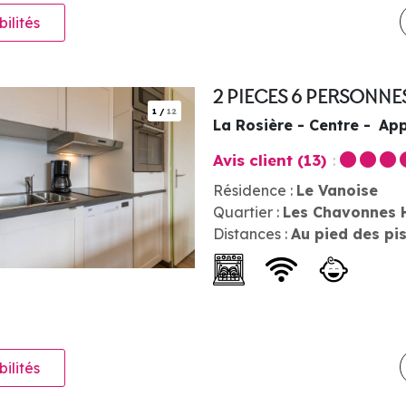
bilités
2 PIECES 6 PERSONNE
1
/
12
La Rosière - Centre
App
Avis client
(13)
Résidence :
Le Vanoise
Quartier :
Les Chavonnes 
Distances :
Au pied des pi
bilités