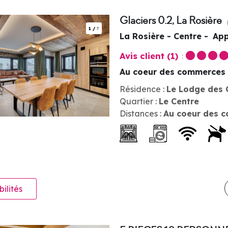
Glaciers 0.2, La Rosière
1
/
7
La Rosière - Centre
App
Avis client
(1)
Au coeur des commerces
Résidence :
Le Lodge des 
Quartier :
Le Centre
Distances :
Au coeur des 
bilités