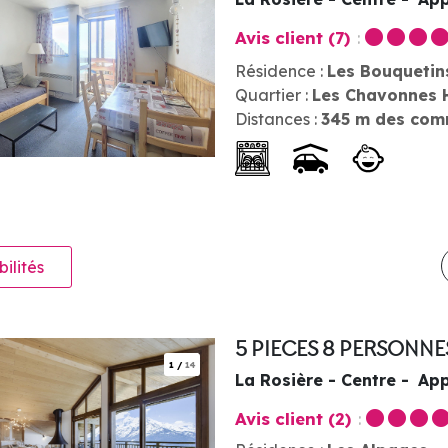
Avis client
(7)
Résidence :
Les Bouquetin
Quartier :
Les Chavonnes 
Distances :
345
m des com
bilités
5 PIECES 8 PERSONN
1
/
14
La Rosière - Centre
App
Avis client
(2)