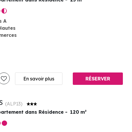
s A
Hautes
merces
En savoir plus
RÉSERVER
ES
(
ALP13
)
artement dans Résidence
120
m²