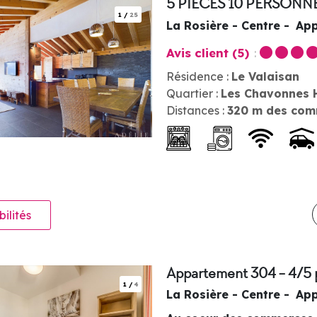
5 PIECES 10 PERSONN
1
/
25
La Rosière - Centre
App
Avis client
(5)
Résidence :
Le Valaisan
Quartier :
Les Chavonnes 
Distances :
320
m des com
bilités
Appartement 304 - 4/5
1
/
4
La Rosière - Centre
App