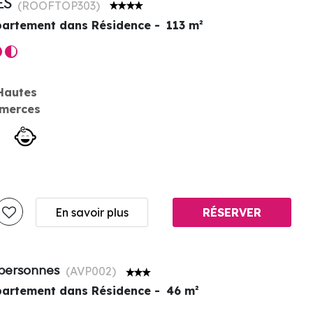
ES
(
ROOFTOP303
)
artement dans Résidence
113
m²
Hautes
merces
En savoir plus
RÉSERVER
 personnes
(
AVP002
)
artement dans Résidence
46
m²