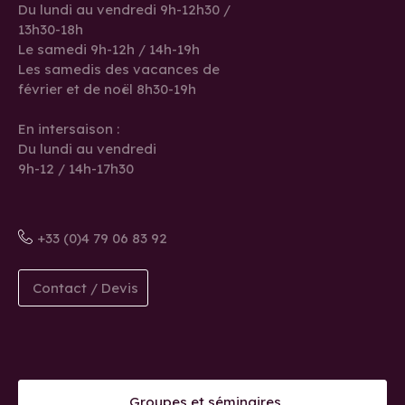
Du lundi au vendredi 9h-12h30 /
13h30-18h
Le samedi 9h-12h / 14h-19h
Les samedis des vacances de
février et de noël 8h30-19h
En intersaison :
Du lundi au vendredi
9h-12 / 14h-17h30
+33 (0)4 79 06 83 92
Contact / Devis
Groupes et séminaires