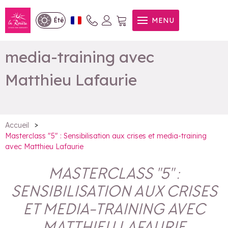
Masterclass "5" :
MENU
Été
Sensibilisation aux crises et
media-training avec
Matthieu Lafaurie
>
Accueil
Masterclass "5" : Sensibilisation aux crises et media-training
avec Matthieu Lafaurie
MASTERCLASS "5" :
SENSIBILISATION AUX CRISES
ET MEDIA-TRAINING AVEC
MATTHIEU LAFAURIE