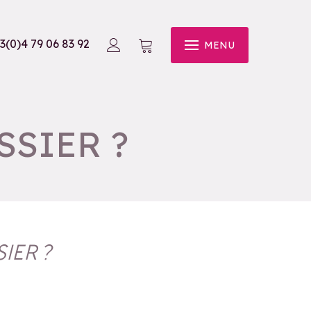
3(0)4 79 06 83 92
MENU
SIER ?
IER ?