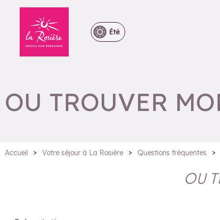
Été
OU TROUVER MO
>
>
>
Accueil
Votre séjour à La Rosière
Questions fréquentes
OU T