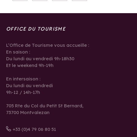
OFFICE DU TOURISME
L’Office de Tourisme vous accueille :
En saison :
Du lundi au vendredi 9h-18h30
Et le weekend 9h-19h
En intersaison :
Du lundi au vendredi
9h-12 / 14h-17h
705 Rte du Col du Petit St Bernard,
73700 Montvalezan
+33 (0)4 79 06 80 51