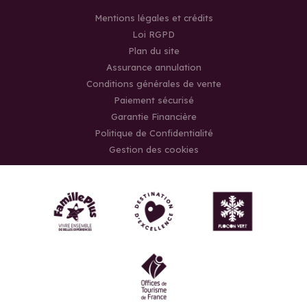
Mentions légales et crédits
Loi RGPD
Plan du site
Assurance annulation
Conditions générales de vente
Paiement sécurisé
Garantie Financière
Politique de Confidentialité
Gestion des cookies