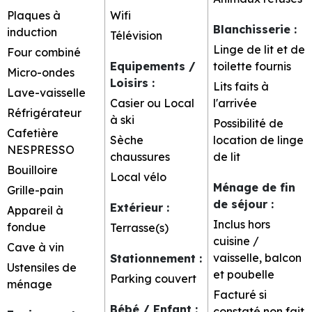
Plaques à
Wifi
Blanchisserie
:
induction
Télévision
Linge de lit et de
Four combiné
Equipements /
toilette fournis
Micro-ondes
Loisirs
:
Lits faits à
Lave-vaisselle
Casier ou Local
l'arrivée
Réfrigérateur
à ski
Possibilité de
Cafetière
Sèche
location de linge
NESPRESSO
chaussures
de lit
Bouilloire
Local vélo
Ménage de fin
Grille-pain
de séjour
:
Extérieur
:
Appareil à
Inclus hors
fondue
Terrasse(s)
cuisine /
Cave à vin
vaisselle, balcon
Stationnement
:
Ustensiles de
et poubelle
Parking couvert
ménage
Facturé si
Bébé / Enfant
:
constaté non fait