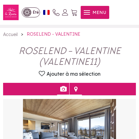
ROSELEND - VALENTINE
MENU
Été
>
ROSELEND - VALENTINE
Accueil
ROSELEND - VALENTINE
(
VALENTINE11
)
Ajouter à ma sélection