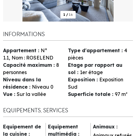
1
/
16
INFORMATIONS
Appartement
:
N°
Type d'appartement
:
4
1.1
Nom :
ROSELEND
pièces
Capacité maximum
:
8
Etage par rapport au
personnes
sol
:
1er étage
Niveau dans la
Exposition
:
Exposition
résidence
:
Niveau 0
Sud
Vue
:
Sur la vallée
Superficie totale
:
97
m²
EQUIPEMENTS, SERVICES
Equipement de
Equipement
Animaux
:
la cuisine
:
multimédia
:
Animaux refusés