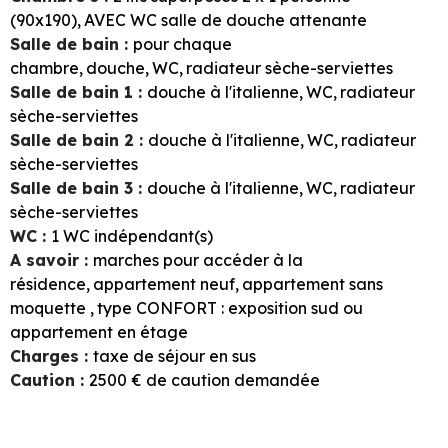
(90x190)
AVEC WC
salle de douche attenante
Salle de bain
:
pour chaque
chambre
douche
WC
radiateur sèche-serviettes
Salle de bain 1
:
douche à l'italienne
WC
radiateur
sèche-serviettes
Salle de bain 2
:
douche à l'italienne
WC
radiateur
sèche-serviettes
Salle de bain 3
:
douche à l'italienne
WC
radiateur
sèche-serviettes
WC
:
1
WC indépendant(s)
A savoir
:
marches pour accéder à la
résidence
appartement neuf
appartement sans
moquette
type CONFORT : exposition sud ou
appartement en étage
Charges
:
taxe de séjour en sus
Caution
:
2500
€ de caution demandée