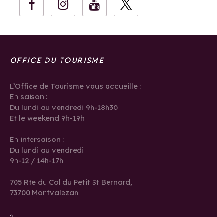
OFFICE DU TOURISME
L’Office de Tourisme vous accueille :
En saison :
Du lundi au vendredi 9h-18h30
Et le weekend 9h-19h
En intersaison :
Du lundi au vendredi
9h-12 / 14h-17h
705 Rte du Col du Petit St Bernard,
73700 Montvalezan