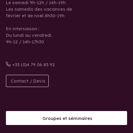
Le samedi 9h-12h / 14h-19h
Les samedis des vacances de
février et de noël 8h30-19h
En intersaison :
Du lundi au vendredi
9h-12 / 14h-17h30
+33 (0)4 79 06 83 92
Contact / Devis
Groupes et séminaires