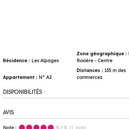
Zone géographique :
Résidence :
Les Alpages
Rosière - Centre
Distances :
135
m des
Appartement :
N°
A2
commerces
DISPONIBILITÉS
AVIS
Note :
5
/ 5
(
1
avis
)