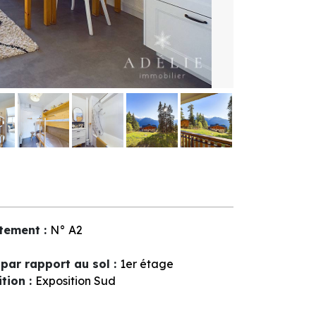
tement
:
N°
A2
par rapport au sol
:
1er étage
ition
:
Exposition Sud