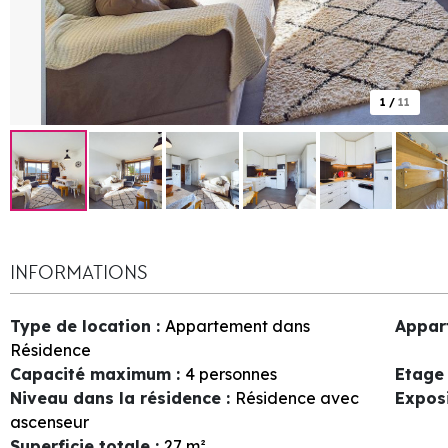
1
/
11
INFORMATIONS
Type de location
:
Appartement dans
Appar
Résidence
Capacité maximum
:
4 personnes
Etage 
Niveau dans la résidence
:
Résidence avec
Expos
ascenseur
Superficie totale
:
27
m²